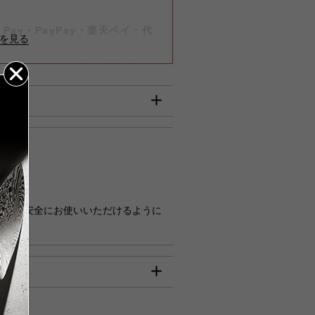
-
Pay・PayPay・楽天ペイ・代
は8月7日（金）迄に順次発送いた
いて
】
びご入金確認分』は8月7日（金）
確認分につきましては、8月17日
00円
円
さい。安全にお使いいただけるように
何卒ご了承賜りますようお願い申
機対応
円
00円
80円