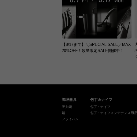
【8/17まで】＼SPECIAL SALE／MAX
20%OFF！数量限定SALE開催中！
調理器具
包丁＆ナイフ
圧力鍋
包丁・ナイフ
鍋
包丁・ナイフメンテナンス用
フライパン