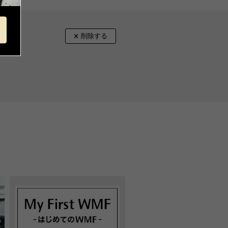
(mm:)200
ん。
っ手込 (mm):65
ら。
本体のみ(mm):15
重量（ｇ）:102.5
は、クレジット決済のみのご利用とな
ンレス鋼（Cromargan（R））
（企画：ドイツ）
括払のみご利用可能です。
ンイレブン、ローソン、
ミリーマート、ミニストップ、
リーヤマザキ、セイコーマート
数料】
0円（一律）
金引換手数料】