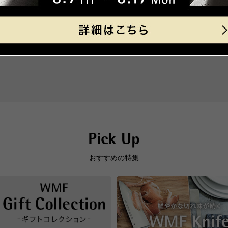
製品サイズ（寸法）
外寸 
海外への発送は行っておりませ
外寸取
「コンパクト便」の送料はこち
高さ
Checked Item
製品
■お支払方法
チェックした商品
「コンパクト便」を選択の場合
素材
ステ
ります。
原産国
中国
クレジット決済
一
キャッシュレス決済
Pick Up
おすすめの特集
コンビニ決済
セブ
ファ
デイ
【手
33
代金引換
【代