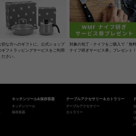
330
ご
す
大切な方へのギフトに、公式ショップ
対象の包丁・ナイフをご購入で「無
のギフトラッピングサービスをご利用
ナイフ研ぎサービス券」プレゼント
ください。
キッチンツール&保存容器
テーブルアクセサリー＆カトラリー
キッチンツール
テーブルアクセサリー
品
保存容器
カトラリー