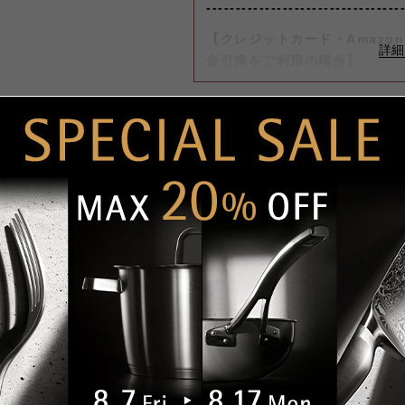
---------------------------------
【クレジットカード・Amazon 
金引換をご利用の場合】
8月6日（木）迄の『ご注文』
します。
配送料・お支払い方法につ
【コンビニ決済をご利用の場合
8月6日（木）迄の『ご注文及
迄に順次発送いたします。
■配送料（税込）
商品説明
上記日時以降のご注文及びご入金
北海道
1,1
ピザやパイ切りに。
（月）以降の発送となります。
東北・関東・信越・
840
ピザ切り、パイ切りにお使いくだ
北陸・中部・関西
ご迷惑をお掛けいたしますが、
ナイフ部分にはガード付き。*食洗
し上げます。
中国・四国
930
九州
1,1
商品の仕様
沖縄
1,9