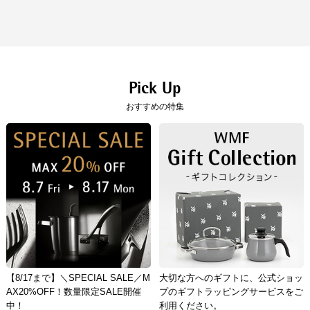
素材
ステンレス鋼（Cromargan（R））
「コンパクト便」を選択の場合は、クレジット決済のみのご利用となりま
す。
原産国
中国（企画：ドイツ）
クレジット決済
一括払のみご利用可能です。
Pick Up
おすすめの特集
キャッシュレス決済
コンビニ決済
セブンイレブン、ローソン、
ファミリーマー
ト、ミニストップ、
デイリーヤマザキ、セイ
コーマート
【手数料】
330円（一律）
代金引換
【代金引換手数料】
330円～1,100円
ご注文金額に応じて手数料が異なります。
【8/17まで】＼SPECIAL SALE／M
大切な方へのギフトに、公式ショッ
AX20%OFF！数量限定SALE開催
プのギフトラッピングサービスをご
中！
利用ください。