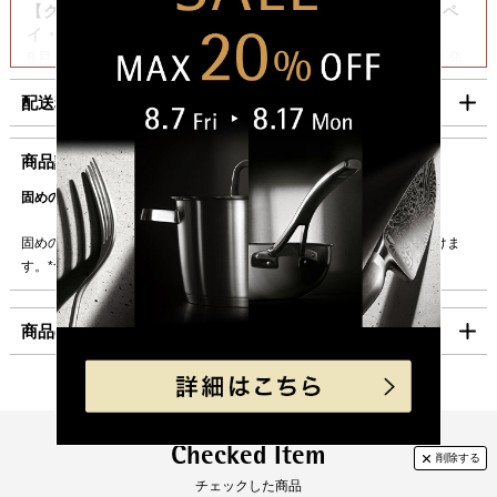
【クレジットカード・Amazon Pay・PayPay・楽天ペ
イ・代金引換をご利用の場合】
8月6日（木）迄の『ご注文』は8月7日（金）迄に順次発
送いたします。
配送料・お支払い方法について
【コンビニ決済をご利用の場合】
8月6日（木）迄の『ご注文及びご入金確認分』は8月7日
■配送料（税込）
商品説明
（金）迄に順次発送いたします。
上記日時以降のご注文及びご入金確認分につきましては、8月
固めのチーズを優れた切れ味で薄くスライス。
北海道
1,100円
17日（月）以降の発送となります。
東北・関東・信越・
840円
固めのチーズのスライスだけでなく、トリュフなどにもお使いいただけま
ご迷惑をお掛けいたしますが、何卒ご了承賜りますよう
北陸・中部・関西
す。*食洗機対応
お願い申し上げます。
中国・四国
930円
商品の仕様
九州
1,100円
沖縄
1,980円
製品サイズ（寸法）
外寸 (mm:)240
海外への発送は行っておりません。
外寸取っ手込 (mm):77
「コンパクト便」の送料はこちら。
高さ本体のみ(mm):15
Checked Item
製品重量（ｇ）:103.5
■お支払方法
チェックした商品