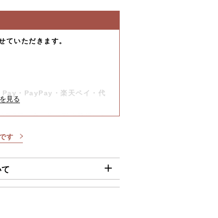
せていただきます。
-
）
-
Pay・PayPay・楽天ペイ・代
は8月7日（金）迄に順次発送いた
です
】
びご入金確認分』は8月7日（金）
いて
確認分につきましては、8月17日
00円