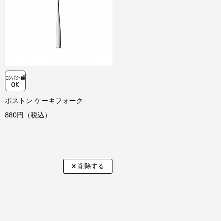
レンジ:不可
ンイレブン、ローソン、
ミリーマート、ミニストップ、
リーヤマザキ、セイコーマート
数料】
0円（一律）
金引換手数料】
ボストン ケーキフォーク
円～1,100円
880円（税込）
注文金額に応じて手数料が異なりま
。