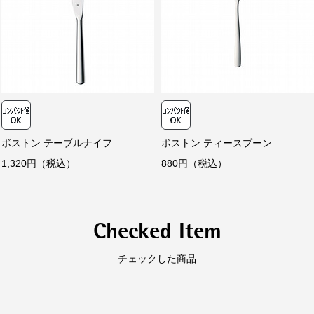
電子
キャッシュレス決済
コンビニ決済
セブ
ファ
デイ
【手
33
代金引換
【代
ボストン テーブルナイフ
ボストン ティースプーン
330
1,320円（税込）
880円（税込）
ご
す
Checked Item
チェックした商品