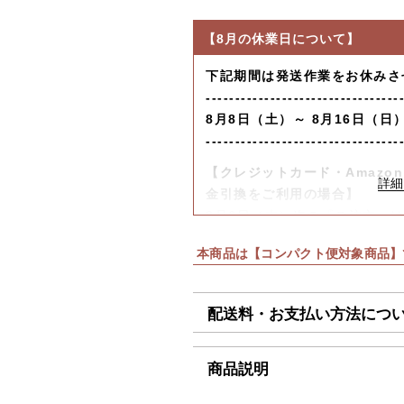
【8月の休業日について】
下記期間は発送作業をお休みさ
---------------------------------
8月8日（土）～ 8月16日（日
---------------------------------
【クレジットカード・Amazon 
金引換をご利用の場合】
8月6日（木）迄の『ご注文』
します。
本商品は【コンパクト便対象商品】
【コンビニ決済をご利用の場合
8月6日（木）迄の『ご注文及
迄に順次発送いたします。
配送料・お支払い方法につ
上記日時以降のご注文及びご入金
■配送料（税込）
商品説明
（月）以降の発送となります。
北海道
1,1