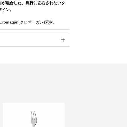
面が融合した、流行に左右されないタ
何卒ご了承賜りますようお願い申
ザイン。
円
omagan(クロマーガン)素材。
円
00円
80円
m):42
ん。
mm):23
ら。
mm):200
量(g):50
は、クレジット決済のみのご利用とな
ンレス鋼（Cromargan（R））
ナム
洗浄機使用:可
括払のみご利用可能です。