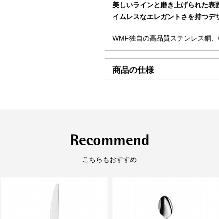
美しいラインと磨き上げられた表
ご迷惑をお掛けいたしますが、
イムレスなエレガントさを持つデ
東北・関東・信越・
840
し上げます。
北陸・中部・関西
WMF独自の高品質ステンレス鋼、Cr
中国・四国
930
九州
1,1
商品の仕様
沖縄
1,9
製品サイズ（寸法）
幅(m
海外への発送は行っておりませ
奥行(
「コンパクト便」の送料はこち
高さ(
製品重
Recommend
■お支払方法
こちらもおすすめ
「コンパクト便」を選択の場合
素材
ステ
ります。
原産国
ベト
クレジット決済
性能
（
定格、製品仕様）
食器
一