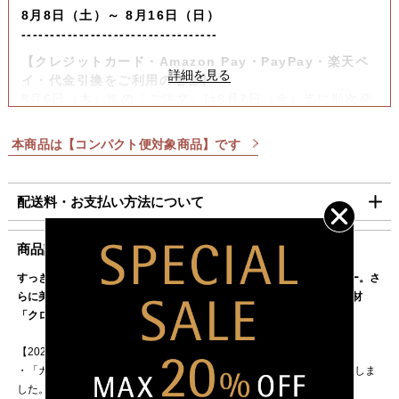
8月8日（土）～ 8月16日（日）
----------------------------------
【クレジットカード・Amazon Pay・PayPay・楽天ペ
イ・代金引換をご利用の場合】
8月6日（木）迄の『ご注文』は8月7日（金）迄に順次発
送いたします。
本商品は【コンパクト便対象商品】です
【コンビニ決済をご利用の場合】
8月6日（木）迄の『ご注文及びご入金確認分』は8月7日
（金）迄に順次発送いたします。
配送料・お支払い方法について
上記日時以降のご注文及びご入金確認分につきましては、8月
17日（月）以降の発送となります。
■配送料（税込）
商品説明
ご迷惑をお掛けいたしますが、何卒ご了承賜りますよう
お願い申し上げます。
すっきりとした輪郭とモダンなプロポーションのデザインのカトラリー。さ
北海道
1,100円
らに美しさを長持ちさせる、WMF最高峰のカトラリー用ステンレス素材
東北・関東・信越・
840円
「クロマーガンプロテクト」採用。
北陸・中部・関西
【2023年度グッドデザイン賞を受賞】
中国・四国
930円
・「カルトプラス」シリーズは「2023年度 グッドデザイン賞」を受賞しま
九州
1,100円
した。