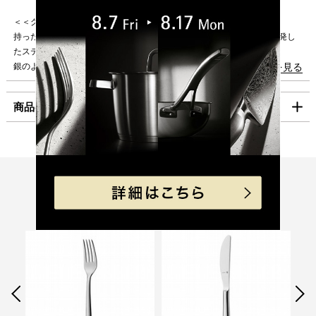
沖縄
1,980円
＜＜グッドデザイン賞2023 審査委員の評価＞＞
持った瞬間に使いやすさを感じるカトラリーである。WMFが独自に開発し
海外への発送は行っておりません。
たステンレス素材「クロマーガンプロテクト」を使用しており、傷にも強く
「コンパクト便」の送料はこちら。
銀のような輝きを保ち、耐久性にも優れているため、安心して使用できる。
続きを見る
その開発からは良質な製品を追求するメーカーの努力が感じられ好感を抱い
■お支払方法
た。また、カトラリーの使用感を熟考されたことが伝わる、上品で柔らかな
商品の仕様
「コンパクト便」を選択の場合は、クレジット決済のみのご利用となりま
美しい形状そのものも高く評価できる。フォーマルな席から日常使いまで、
す。
長く使用できそうだ。
クレジット決済
製品サイズ（寸法）
長さ (mm):210
WMF独自のステンレス素材「クロマーガン」を改良し、通常のクロマーガ
幅 (mm):45
ンと比べて150倍傷つきにくい表面加工を施した、WMF最高峰のステンレス
製品重量（ｇ）:70
一括払のみご利用可能です。
素材「クロマーガンプロテクト」を採用。傷に強く耐久性があるため、磨か
Recommend
れた表面は美しい光沢があり、シルバーのような美しい輝きが長続きしま
キャッシュレス決済
素材
ステンレス鋼（Cromargan（R） protect）
こちらもおすすめ
す。
原産国
中国
コンビニ決済
セブンイレブン、ローソン、
ファミリーマー
日常使いに喜ばれる WMF カトラリーは、ユニークなデザインと最高の品質
ト、ミニストップ、
デイリーヤマザキ、セイ
を兼ね備えています。各アイテムは、快適で人間工学に基づいた感触を提供
性能
食器洗浄機使用:可
コーマート
し、すべての手に完全にフィットします。
（
定格、製品仕様）
電子レンジ:不可
【手数料】
330円（一律）