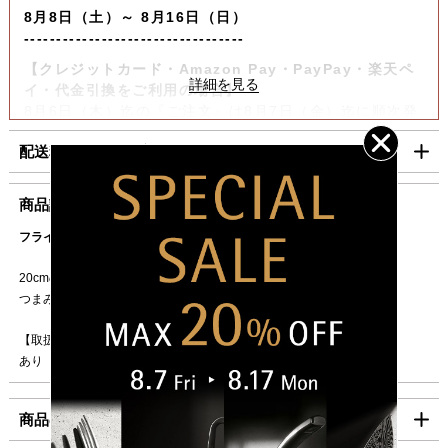
8月8日（土）～ 8月16日（日）
----------------------------------
【クレジットカード・Amazon Pay・PayPay・楽天ペ
イ・代金引換をご利用の場合】
8月6日（木）迄の『ご注文』は8月7日（金）迄に順次発
送いたします。
配送料・お支払い方法について
【コンビニ決済をご利用の場合】
8月6日（木）迄の『ご注文及びご入金確認分』は8月7日
■配送料（税込）
商品説明
（金）迄に順次発送いたします。
上記日時以降のご注文及びご入金確認分につきましては、8月
フライパン用の耐熱ガラス製蓋20cm。
北海道
1,100円
17日（月）以降の発送となります。
東北・関東・信越・
840円
20cmのフライパンにお使いいただけます。
ご迷惑をお掛けいたしますが、何卒ご了承賜りますよう
北陸・中部・関西
つまみにWMFのロゴ入り。
お願い申し上げます。
中国・四国
930円
【取扱説明書】
九州
1,100円
あり
沖縄
1,980円
商品の仕様
海外への発送は行っておりません。