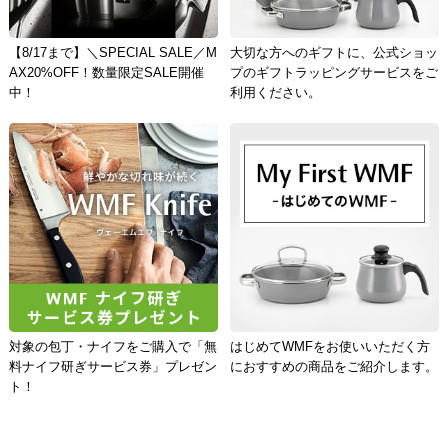
【8/17まで】＼SPECIAL SALE／M
大切な方へのギフトに、公式ショッ
AX20%OFF！数量限定SALE開催
プのギフトラッピングサービスをご
中！
利用ください。
対象の包丁・ナイフをご購入で「無
はじめてWMFをお使いいただく方
料ナイフ研ぎサービス券」プレゼン
におすすめの商品をご紹介します。
ト！