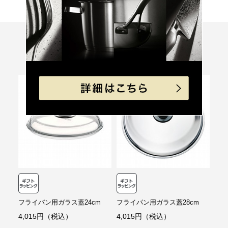
「コンパクト便」の送料はこちら。
製品サイズ（寸法）
内径(mm):200
■お支払方法
幅(mm):215
奥行(mm):215
「コンパクト便」を選択の場合は、クレジット決済のみのご利用となりま
高さ(mm):80
Recommend
す。
製品重量(g):578
こちらもおすすめ
クレジット決済
素材
耐熱ガラス製
つまみ：ステンレス鋼
一括払のみご利用可能です。
キャッシュレス決済
原産国
フランス
個装サイズ（約）
幅 (mm):217
コンビニ決済
セブンイレブン、ローソン、
ファミリーマー
奥行き (mm):222
ト、ミニストップ、
デイリーヤマザキ、セイ
高さ (mm):85
コーマート
【手数料】
330円（一律）
代金引換
【代金引換手数料】
フライパン用ガラス蓋24cm
フライパン用ガラス蓋28cm
330円～1,100円
ご注文金額に応じて手数料が異なります。
4,015円（税込）
4,015円（税込）