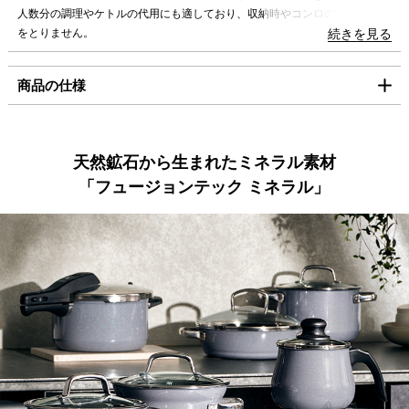
海外への発送は行っておりません。
人数分の調理やケトルの代用にも適しており、収納時やコンロの上でも場所
「コンパクト便」の送料はこちら。
をとりません。
続きを見る
■お支払方法
素材による使い心地の良さや、美味しさだけでなく、調理の様子が見える透
商品の仕様
「コンパクト便」を選択の場合は、クレジット決済のみのご利用となりま
明なガラス蓋、360度液だれしにくいフチ加工など、毎日の料理に役立つ便
す。
利さも備えています。
クレジット決済
製品サイズ（寸法）
内寸(mm):140
「マルチに使える汎用性のある形状」
外寸(mm):156
天然鉱石から生まれたミネラル素材
炊く・煮る・沸かす・揚げる・焼く・炒める・無水調理・保存と、あらゆる
外寸 取っ手込(mm):221
一括払のみご利用可能です。
「フュージョンテック ミネラル」
調理方法と用途に使用できます。
高さ本体のみ(mm):117
キャッシュレス決済
全高 ふた込(mm):170
【容量の目安】
製品重量(g):1310
・カレー：約6皿分
満水容量(ml):1700
コンビニ決済
セブンイレブン、ローソン、
ファミリーマー
・最適炊飯量：2合
ト、ミニストップ、
デイリーヤマザキ、セイ
他の商品と容量を比較する
素材
表面加工
コーマート
本体：焼付け塗装（ガラス、セラミック融合
【手数料】
被覆）
330円（一律）
【付属品】
フチ：クロムメッキ、ニッケルメッキ
レシピリーフレット
代金引換
【代金引換手数料】
330円～1,100円
材質
【取扱説明書】
ご注文金額に応じて手数料が異なります。
本体：ホーロー用鋼板