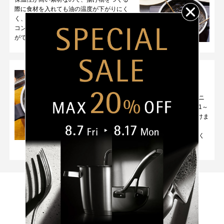
03
04
際に食材を入れても油の温度が下がりにく
食材の美味しさ
引き出す
調理の様子が見える
く、カラッと揚がります。
無水調理
ガラス蓋
コンパクトな形状のため少量の油で揚げ物
ができ、油はねも軽減できます。
遠赤外線の力でふっくら
美味しく炊きあげ
蒸気が対流しやすい高さと丸みのあるユニ
密閉性が高いので、食材本来の栄
調理中も中が見えるので、仕上が
ークな形状に加え、熱伝導が良いので、1～
養・旨みをそのまま味わえる無水
りが分かりやすく失敗しにくいで
2合のご飯が短時間（加熱約10分）で炊けま
調理ができます。
す。（強化ガラス製）
す。
※「フュージョンテック ミネラル フ
さらに遠赤外線の力で、ふっくら美味しく
ライパン」を除く。
炊きあがります。
使いやすい理由
01
02
こびりつきにくい
扱いやすい軽さ
Recipe
滑らかな表面
こちらの商品を使ったレシピ