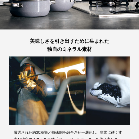
あり
取手・蓋つまみ：フェノール樹脂
蓋：強化ガラス
原産国
ドイツ
熱源
ガス/IHクッキングヒーター/電気コンロ/セラ
美味しさを引き出すために生まれた
ミッククッキングヒーター/100V-200V
独自のミネラル素材
性能
IH使用:可
（
定格、製品仕様）
食器洗浄機使用:可（耐熱温度80℃）
オーブン使用:不可
保証情報
10年（鍋本体）
厳選された約30種類と特殊鋼を融合させ一層化し、非常に硬く丈