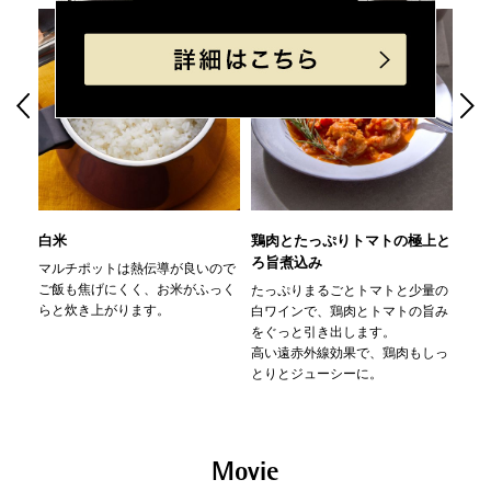
ガラスの様に滑らかだからこびり
一般的な鋳物ホーロー鍋に比べ
つきにくく、汚れが簡単に落ちま
30%以上も軽量。
す。
負担がないから毎日の料理が楽し
めます。
03
04
白米
鶏肉とたっぷりトマトの極上と
絶
とにかく丈夫
冷蔵庫での
保管ができる
ろ旨煮込み
酢
マルチポットは熱伝導が良いので
ご飯も焦げにくく、お米がふっく
たっぷりまるごとトマトと少量の
無水
らと炊き上がります。
白ワインで、鶏肉とトマトの旨み
限に
をぐっと引き出します。
とろ
高い遠赤外線効果で、鶏肉もしっ
ルチ
とりとジューシーに。
のム
りま
非常に丈夫で傷つきにくく、欠け
天然素材を使用しているので、酸
にくい。フチやハンドルは錆びに
やアルカリの影響を受けず冷蔵庫
Movie
くく丈夫。食器洗浄機も安心して
での保存が可能です。