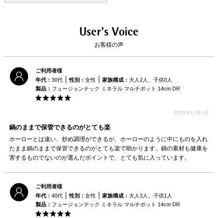
安心の10年保証
信頼のドイツ製
※保証の対象は同梱している保証書を
ご確認ください。
User's Voice
お客様の声
フュージョンテック ミネラルに
ついてさらに詳しく
（WMF公式サイトへ）
ご利用者様
年代：
30代
性別：
女性
家族構成：
大人2人、子供0人
製品：
フュージョンテック ミネラル マルチポット 14cm DR
2025年12月1日
鍋のままで保管できるのがとても楽
ホーローとは違い、炒め調理ができるが、ホーローのように中にものを入れ
たまま鍋のままで保管できるのがとても楽で助かります。鍋の素材も健康を
害するものでないのが選んだポイントで、とても気に入っています。
ご利用者様
年代：
40代
性別：
女性
家族構成：
大人3人、子供1人
製品：
フュージョンテック ミネラル マルチポット 14cm DR