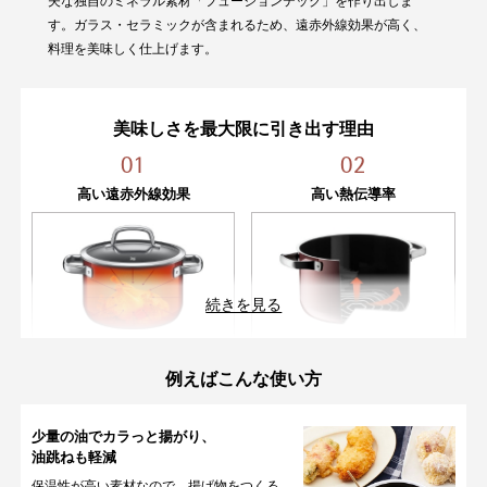
夫な独自のミネラル素材「フュージョンテック」を作り出しま
す。ガラス・セラミックが含まれるため、遠赤外線効果が高く、
料理を美味しく仕上げます。
美味しさを最大限に引き出す理由
01
02
高い遠赤外線効果
高い熱伝導率
続きを見る
天然鉱石により、遠赤外線放射率
早く熱が伝わり、均一にムラなく
例えばこんな使い方
が高く、加熱効果が良いので、食
加熱ができます。蓄熱性も高いの
材の色、香り、風味が損なわれに
で食材の旨みを逃しません。
くく、料理を美味しく仕上げま
少量の油でカラっと揚がり、
す。
油跳ねも軽減
保温性が高い素材なので、揚げ物をつくる