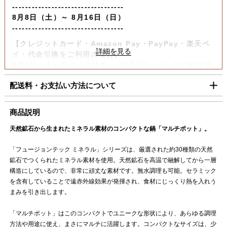
----------------------------------
8月8日（土）～ 8月16日（日）
----------------------------------
【クレジットカード・Amazon Pay・PayPay・楽天ペ
イ・代金引換をご利用の場合】
8月6日（木）迄の『ご注文』は8月7日（金）迄に順次発
送いたします。
配送料・お支払い方法について
【コンビニ決済をご利用の場合】
8月6日（木）迄の『ご注文及びご入金確認分』は8月7日
■配送料（税込）
商品説明
（金）迄に順次発送いたします。
上記日時以降のご注文及びご入金確認分につきましては、8月
天然鉱石から生まれたミネラル素材のコンパクトな鍋「マルチポット」。
北海道
1,100円
17日（月）以降の発送となります。
東北・関東・信越・
840円
「フュージョンテック ミネラル」シリーズは、厳選された約30種類の天然
ご迷惑をお掛けいたしますが、何卒ご了承賜りますよう
北陸・中部・関西
鉱石でつくられたミネラル素材を使用。天然鉱石を高温で融解してから一層
お願い申し上げます。
構造にしているので、非常に頑丈な素材です。無水調理も可能。セラミック
中国・四国
930円
を含有していることで遠赤外線効果が発揮され、食材にじっくり熱を入れう
九州
1,100円
まみを引き出します。
沖縄
1,980円
「マルチポット」はこのコンパクトでユニークな形状により、あらゆる調理
方法や用途に使え、まさにマルチに活躍します。コンパクトなサイズは、少