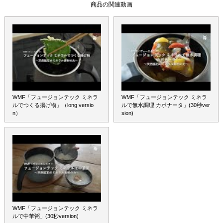
使えます。
商品の関連動画
※マルチポットの耐熱温度は80℃、ソ
ースパン・フライパンの耐熱温度は
70℃です。ご使用の食器洗浄機の取り
扱い説明書をご確認の上、お使いくだ
さい。
WMF「フュージョンテック ミネラ
WMF「フュージョンテック ミネラ
ルでつくる揚げ物」（long versio
ルで無水調理 カポナータ」(30秒ver
n）
sion)
IHを含むオール熱源対応
取っ手が中空になっていて
熱くなりにくい
※「ライスポット20cm」はIH非対
応。（一部外国製キッチン機器メーカ
ーのIHは使用可能。）
WMF「フュージョンテック ミネラ
ルで中華粥」(30秒version)