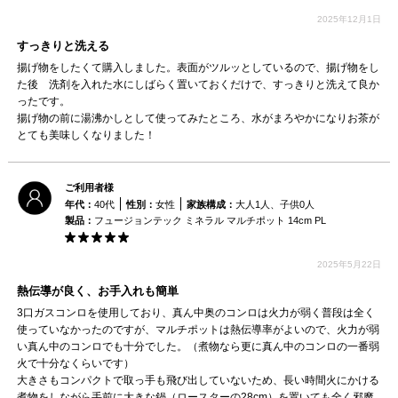
2025年12月1日
すっきりと洗える
揚げ物をしたくて購入しました。表面がツルッとしているので、揚げ物をし
た後 洗剤を入れた水にしばらく置いておくだけで、すっきりと洗えて良か
ったです。
揚げ物の前に湯沸かしとして使ってみたところ、水がまろやかになりお茶が
とても美味しくなりました！
ご利用者様
年代：
40代
性別：
女性
家族構成：
大人1人、子供0人
製品：
フュージョンテック ミネラル マルチポット 14cm PL
2025年5月22日
熱伝導が良く、お手入れも簡単
3口ガスコンロを使用しており、真ん中奥のコンロは火力が弱く普段は全く
使っていなかったのですが、マルチポットは熱伝導率がよいので、火力が弱
い真ん中のコンロでも十分でした。（煮物なら更に真ん中のコンロの一番弱
火で十分なくらいです）
大きさもコンパクトで取っ手も飛び出していないため、長い時間火にかける
煮物をしながら手前に大きな鍋（ロースターの28cm）を置いても全く邪魔