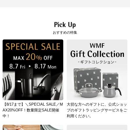
保証情報
10年
刃を研がなくても、変わらない鋭い切れ味を
保証します。
Pick Up
※研いだ場合は、保証の対象外となります。
おすすめの特集
【8/17まで】＼SPECIAL SALE／M
大切な方へのギフトに、公式ショッ
AX20%OFF！数量限定SALE開催
プのギフトラッピングサービスをご
中！
利用ください。