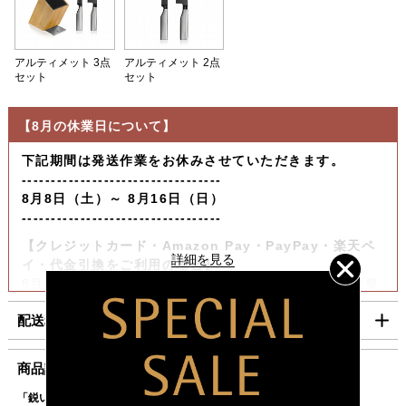
アルティメット 3点
アルティメット 2点
セット
セット
【8月の休業日について】
下記期間は発送作業をお休みさせていただきます。
----------------------------------
8月8日（土）～ 8月16日（日）
----------------------------------
【クレジットカード・Amazon Pay・PayPay・楽天ペ
イ・代金引換をご利用の場合】
8月6日（木）迄の『ご注文』は8月7日（金）迄に順次発
送いたします。
配送料・お支払い方法について
【コンビニ決済をご利用の場合】
8月6日（木）迄の『ご注文及びご入金確認分』は8月7日
■配送料（税込）
商品説明
（金）迄に順次発送いたします。
上記日時以降のご注文及びご入金確認分につきましては、8月
「鋭い切れ味が続く、究極の研がないナイフ」
北海道
1,100円