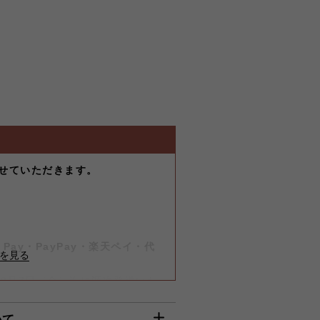
せていただきます。
-
）
-
Pay・PayPay・楽天ペイ・代
は8月7日（金）迄に順次発送いた
いて