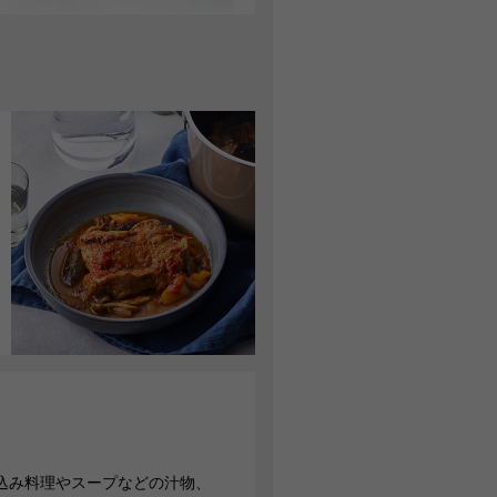
調理中も中が見えるので、仕上
がりが分かりやすく失敗しにく
いです。（強化ガラス製）
※「フュージョンテック ミネラル フ
ライパン」を除く。
04
冷蔵庫での
保管ができる
煮込み料理やスープなどの汁物、