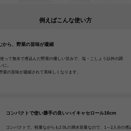
例えばこんな使い方
早く熱が伝わり、均一にムラな
密閉性が高いので、食材本来の
く加熱ができます。蓄熱性も高
栄養・旨みをそのまま味わえる
むから、
野菜の旨味が
凝縮
いので食材の旨みを逃しませ
無水調理ができます。
ん。
を使って無水で煮込んだ野菜の優しい甘みで、塩・こしょう以外の調
いに。
野菜の旨味が凝縮されて美味しくなります。
使いやすい理由
02
03
扱いやすい軽さ
とにかく丈夫
コンパクトで使い勝手の良い
ハイキャセロール16cm
コンパクトで、軽量ながらも2.0Lの満水容量なので、1～2人分の