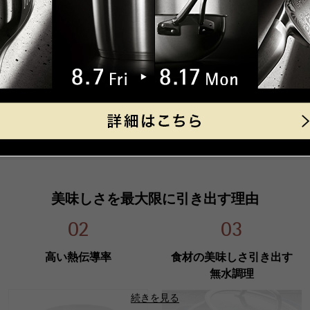
原産国
ドイ
性能
（
定格、製品仕様）
IH使
美味しさを引き出すために生まれた
食器
オー
厳選された約30種類と特殊鋼を融合させ一層化し
材「フュージョンテック」を作り出します。ガラス
特徴（特別仕様
・機能／
■対
外線効果が高く、料理を美味しく仕上げます。
備考）
ガス
セラ
（本体
※ガ
美味しさを最大限に引き出す理由
保証情報
10
02
03
高い熱伝導率
食材の美味しさ
引き出す
無水調理
続きを見る