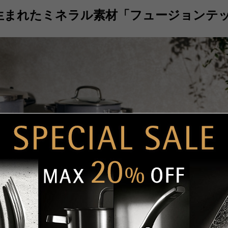
ります。
外寸(
生まれたミネラル素材
「フュージョンテッ
クレジット決済
素材による使い心地の良さや、美
外寸取
る透明なガラス蓋、液だれしにく
高さ本
一
日の料理に役立つ便利さも備えて
全高-
製品重
キャッシュレス決済
本体はオーブン使用可能で、オー
満水容
コンビニ決済
セブ
【容量の目安】
素材
表面
ファ
・カレー：約7皿分
内・
デイ
・最適炊飯量：2合
ック
【手
他の商品と容量を比較する
フチ
33
代金引換
【代
材質
【取扱説明書】
330
本体
あり
ご
取手
す
蓋：
つま