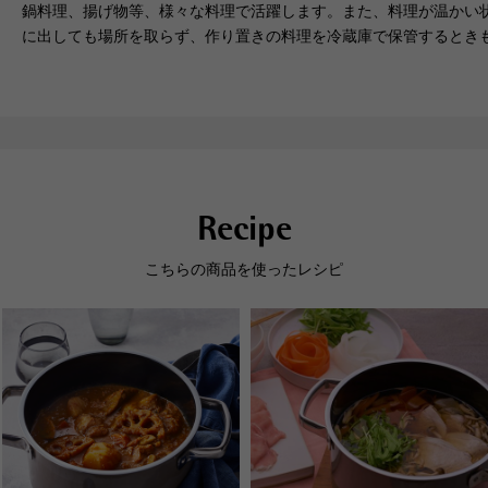
鍋料理、揚げ物等、様々な料理で活躍します。また、料理が温かい
に出しても場所を取らず、作り置きの料理を冷蔵庫で保管するとき
一般的な鋳物ホーロー鍋に比べ
非常に丈夫で傷つきにくく、欠
30%以上も軽量。
けにくい。フチやハンドルは錆
負担がないから毎日の料理が楽
びにくく丈夫。食器洗浄機も安
しめます。
心して使えます。
Recipe
※マルチポットの耐熱温度は80℃、
ソースパン・フライパンの耐熱温度
は70℃です。ご使用の食器洗浄機の
こちらの商品を使ったレシピ
取り扱い説明書をご確認の上、お使
いください。