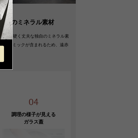
ツ
用:可
独自のミネラル素材
洗浄機使用:可
ブン使用:本体のみ可
、非常に硬く丈夫な独自のミネラル素
・セラミックが含まれるため、遠赤
応熱源
/IHクッキングヒーター/電気コンロ/
ミッククッキングヒーター/オーブン
のみ）/100V-200V
ラス蓋はオーブン使用不可です。
年（鍋本体）
04
調理の様子が見える
ガラス蓋