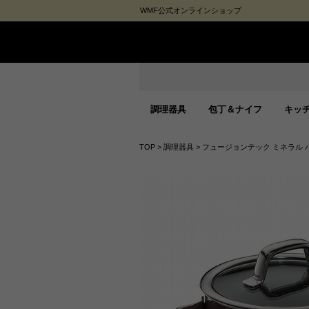
WMF公式オンラインショップ
調理器具
包丁＆ナイフ
キッ
TOP
>
調理器具
>
フュージョンテック ミネラル ハ