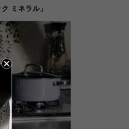
mm):173
ク ミネラル」
味しさだけでなく、調理の様子が見え
っ手込(mm):243
いフチ加工、食器洗浄機対応など、毎
体のみ(mm):105
括払のみご利用可能です。
います。
ふた込(mm):150
量(g):1,690
ブン料理やお菓子にも。
量(ml):2,000
ンイレブン、ローソン、
加工
ミリーマート、ミニストップ、
外面：焼付け塗装（ガラス、セラミ
リーヤマザキ、セイコーマート
融合被覆）
数料】
：クロムめっき・ニッケルめっき
0円（一律）
金引換手数料】
円～1,100円
：ほうろう用鋼板
注文金額に応じて手数料が異なりま
：ステンレス鋼
。
強化ガラス
み：ステンレス鋼