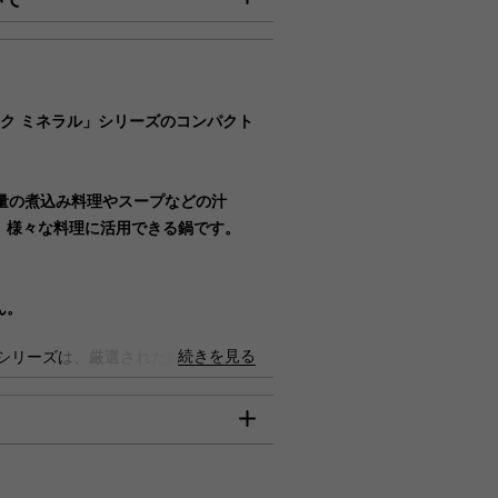
】
びご入金確認分』は8月7日（金）
確認分につきましては、8月17日
00円
ック ミネラル」シリーズのコンパクト
円
何卒ご了承賜りますようお願い申
量の煮込み料理やスープなどの汁
円
、様々な料理に活用できる鍋です。
00円
80円
ん。
ん。
続きを見る
シリーズは、厳選された約30種類の
ら。
材を使用。
層構造にしているので、非常に頑丈な
遠赤外線効果が発揮され、食材にじっ
は、クレジット決済のみのご利用とな
す。
mm):163