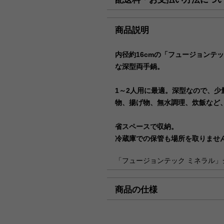
【コンビニ決済をご利用の場合
8月6日（木）迄の『ご注文及
迄に順次発送いたします。
■配送料（税込）
商品説明
上記日時以降のご注文及びご入金
北海道
1,1
内径約16cmの「フュージョンテ
（月）以降の発送となります。
な深型両手鍋。
東北・関東・信越・
840
北陸・中部・関西
ご迷惑をお掛けいたしますが、
1～2人用に最適。深型なので、少
し上げます。
中国・四国
930
物、揚げ物、無水調理、炊飯など
九州
1,1
省スペースで収納。
沖縄
1,9
冷蔵庫での保管も場所を取りませ
海外への発送は行っておりませ
「フュージョンテック ミネラル」
「コンパクト便」の送料はこち
天然鉱石でつくられたミネラル素
天然鉱石を高温で融解してから一
商品の仕様
■お支払方法
素材です。
セラミックを含有していることで
「コンパクト便」を選択の場合
くり熱を入れうまみを引き出しま
製品サイズ（寸法）
内寸(