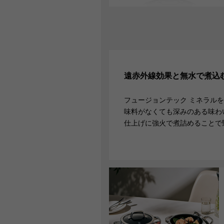
天然鉱石により、遠赤外線放射
率が高く、加熱効果が良いの
遠赤外線効果と無水で
煮込
で、食材の色、香り、風味が損
なわれにくく、料理を美味しく
フュージョンテック ミネラル
仕上げます。
味料がなくても深みのある味わ
仕上げに強火で煮詰めることで
01
こびりつきにくい
滑らかな表面