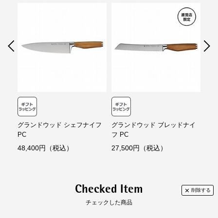
重厚な鍛造鋼の口金が手の中で重量の完璧なバランスを確保し、優れた快適
含む）、天然木 オリーブ
コンビニ決済
セブンイレブン、ローソン、
ファミリーマー
さとカットする精度を実現します。
ト、ミニストップ、
デイリーヤマザキ、セイ
原産国
ドイツ
コーマート
WMFナイフについて：
【手数料】
WMFナイフの丈夫さと長期間保たれる切れ味の秘密は、ドイツの職人によ
個装サイズ（約）
長さ（mm）:370
330円（一律）
る「伝統的な鍛造」と「最新の精密技術」の融合です。WMFが誇るクラフ
幅（mm）:77
代金引換
【代金引換手数料】
トマンシップが注がれた最高品質のナイフの製造方法は、創業当初から受け
高さ（mm）:30
330円～1,100円
継がれ、現代にも続いています。
重量（g）:300
ご注文金額に応じて手数料が異なります。
【取扱説明書】
性能
食器洗浄機使用:不可
あり
（
定格、製品仕様）
グランドウッド シェフナイフ
グランドウッド ブレッドナイ
グラ
PC
フ PC
ィナ
48,400円（税込）
27,500円（税込）
33
Checked Item
チェックした商品