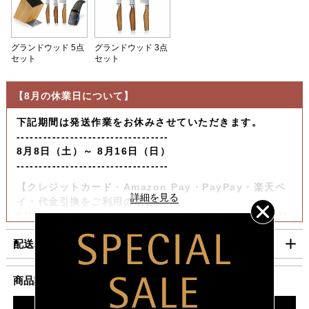
グランドウッド 5点
グランドウッド 3点
セット
セット
【8月の休業日について】
下記期間は発送作業をお休みさせていただきます。
----------------------------------
8月8日（土）～ 8月16日（日）
----------------------------------
【クレジットカード・Amazon Pay・PayPay・楽天ペ
イ・代金引換をご利用の場合】
8月6日（木）迄の『ご注文』は8月7日（金）迄に順次発
送いたします。
配送料・お支払い方法について
【コンビニ決済をご利用の場合】
8月6日（木）迄の『ご注文及びご入金確認分』は8月7日
■配送料（税込）
商品説明
（金）迄に順次発送いたします。
上記日時以降のご注文及びご入金確認分につきましては、8月
北海道
1,100円
ナイフ研ぎサービス券プレゼント対象商品