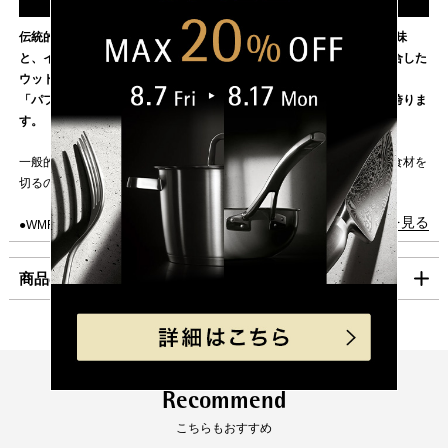
17日（月）以降の発送となります。
東北・関東・信越・
840円
伝統的な鍛造とWMF独自のテクノロジーから生まれる最高品質の切れ味
ご迷惑をお掛けいたしますが、何卒ご了承賜りますよう
北陸・中部・関西
と、イタリア産オリーブの木の温かみのあるオーガニックな質感が融合した
お願い申し上げます。
中国・四国
930円
ウッドハンドルのナイフシリーズ。
「パフォーマンスカット」採用で、優れた耐久性と切れ味の持続性を誇りま
九州
1,100円
す。
沖縄
1,980円
一般的にお使いいただける三徳ナイフです。魚、肉、野菜など様々な食材を
切るのに適しています。
海外への発送は行っておりません。
「コンパクト便」の送料はこちら。
続きを見る
●WMF独自のパフォーマンスカット（PC）テクノロジー採用
緻密に計算された鋭い角度で切削をし、鋭い切れ味と耐久性を向上させたテ
■お支払方法
クノロジー。
商品の仕様
「コンパクト便」を選択の場合は、クレジット決済のみのご利用となりま
す。
●高品質イタリア産オリーブウッドを採用した、人間工学に基づいた快適な
ハンドル
クレジット決済
製品サイズ（寸法）
刃渡り（mm）:180
自然素材ならではの温かみと手に吸い付くようなフィット感で、使うほどに
全長（mm）:320
手に馴染みます。オリーブの実をつける役割を終えた木のみを使い、どれ一
幅（mm）:48
一括払のみご利用可能です。
つとして同じ木目のものがない、自然木ならではの模様や造形が魅力です。
製品重量（g）:175
Recommend
キャッシュレス決済
こちらもおすすめ
●完璧なバランス
素材
ステンレス刃物鋼（モリブデン、バナジウム