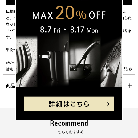
17日（月）以降の発送となります。
東北・関東・信越・
840円
伝統的な鍛造とWMF独自のテクノロジーから生まれる最高品質の切れ味
ご迷惑をお掛けいたしますが、何卒ご了承賜りますよう
北陸・中部・関西
と、イタリア産オリーブの木の温かみのあるオーガニックな質感が融合した
お願い申し上げます。
中国・四国
930円
ウッドハンドルのナイフシリーズ。
「パフォーマンスカット」採用で、優れた耐久性と切れ味の持続性を誇りま
九州
1,100円
す。
沖縄
1,980円
果物ナイフとしても可能な小型のナイフです。
海外への発送は行っておりません。
●WMF独自のパフォーマンスカット（PC）テクノロジー採用
「コンパクト便」の送料はこちら。
続きを見る
緻密に計算された鋭い角度で切削をし、鋭い切れ味と耐久性を向上させたテ
クノロジー。
■お支払方法
商品の仕様
「コンパクト便」を選択の場合は、クレジット決済のみのご利用となりま
●高品質イタリア産オリーブウッドを採用した、人間工学に基づいた快適な
す。
ハンドル
自然素材ならではの温かみと手に吸い付くようなフィット感で、使うほどに
クレジット決済
製品サイズ（寸法）
刃渡り（mm）:120
手に馴染みます。オリーブの実をつける役割を終えた木のみを使い、どれ一
全長（mm）:240
つとして同じ木目のものがない、自然木ならではの模様や造形が魅力です。
幅（mm）:25
一括払のみご利用可能です。
製品重量（g）:70
Recommend
●フィンガープロテクト
キャッシュレス決済
こちらもおすすめ
ナイフを使用する際の素早い動きでも指が滑るのを防いでくれるデザインが
素材
ステンレス刃物鋼（モリブデン、バナジウム