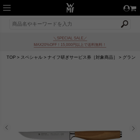
＼SPECIAL SALE／
MAX20%OFF！15,000円以上で送料無料！
TOP
>
スペシャル
>
ナイフ研ぎサービス券［対象商品］
>
グランド