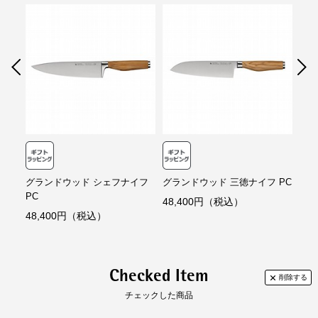
施されています。※三徳ナイフを除く
含む）、天然木 オリーブ
コンビニ決済
セブンイレブン、ローソン、
ファミリーマー
ト、ミニストップ、
デイリーヤマザキ、セイ
●完璧なバランス
原産国
ドイツ
コーマート
重厚な鍛造鋼の口金が手の中で重量の完璧なバランスを確保し、優れた快適
【手数料】
さとカットする精度を実現します。
個装サイズ（約）
長さ（mm）:290
330円（一律）
幅（mm）:65
代金引換
【代金引換手数料】
WMFナイフについて：
高さ（mm）:30
330円～1,100円
WMFナイフの丈夫さと長期間保たれる切れ味の秘密は、ドイツの職人によ
重量（g）:140
ご注文金額に応じて手数料が異なります。
る「伝統的な鍛造」と「最新の精密技術」の融合です。WMFが誇るクラフ
トマンシップが注がれた最高品質のナイフの製造方法は、創業当初から受け
性能
食器洗浄機使用:不可
継がれ、現代にも続いています。
（
定格、製品仕様）
グランドウッド シェフナイフ
グランドウッド 三徳ナイフ PC
グラ
【取扱説明書】
PC
フ 
あり
48,400円（税込）
48,400円（税込）
27
Checked Item
チェックした商品