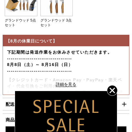
グランドウッド 5点
グランドウッド 3点
セット
セット
【8月の休業日について】
下記期間は発送作業をお休みさせていただきます。
----------------------------------
8月8日（土）～ 8月16日（日）
----------------------------------
【クレジットカード・Amazon Pay・PayPay・楽天ペ
イ・代金引換をご利用の場合】
8月6日（木）迄の『ご注文』は8月7日（金）迄に順次発
送いたします。
配送料・お支払い方法について
【コンビニ決済をご利用の場合】
8月6日（木）迄の『ご注文及びご入金確認分』は8月7日
■配送料（税込）
商品説明
（金）迄に順次発送いたします。
上記日時以降のご注文及びご入金確認分につきましては、8月
北海道
1,100円
ナイフ研ぎサービス券プレゼント対象商品