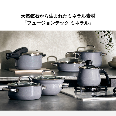
す。
本体はオーブン使用可能で、オーブン料理やお菓子にも。
クレジット決済
製品サイズ（寸法）
内寸(mm):240
【取扱説明書】
外寸(mm):250
天然鉱石から生まれたミネラル素材
あり
外寸取っ手込 (mm):330
一括払のみご利用可能です。
「フュージョンテック ミネラル」
高さ本体のみ(mm):70
キャッシュレス決済
全高-ふた込(mm):155
製品重量(g):2,630
満水容量(ml):2,800
コンビニ決済
セブンイレブン、ローソン、
ファミリーマー
ト、ミニストップ、
デイリーヤマザキ、セイ
素材
表面加工
コーマート
本体：焼付け塗装（ガラス、セラミック融合
【手数料】
被覆）
330円（一律）
フチ： クロムめっき・ニッケルめっき
代金引換
【代金引換手数料】
330円～1,100円
材質
ご注文金額に応じて手数料が異なります。
本体：ほうろう用鋼板
取っ手・蓋つまみ：ステンレス鋼（クロマー
ガン製）
蓋：強化ガラス
原産国
ドイツ