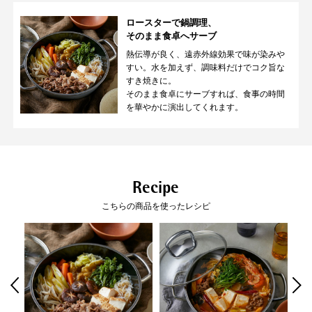
ロースターで鍋調理、
そのまま食卓へサーブ
熱伝導が良く、遠赤外線効果で味が染みや
密閉性が高いので、食材本来の栄
調理中も中が見えるので、仕上が
すい。水を加えず、調味料だけでコク旨な
養・旨みをそのまま味わえる無水
りが分かりやすく失敗しにくいで
すき焼きに。
調理ができます。
す。（強化ガラス製）
そのまま食卓にサーブすれば、食事の時間
※「フュージョンテック ミネラル フ
を華やかに演出してくれます。
ライパン」を除く。
使いやすい理由
01
02
Recipe
こびりつきにくい
扱いやすい軽さ
滑らかな表面
こちらの商品を使ったレシピ