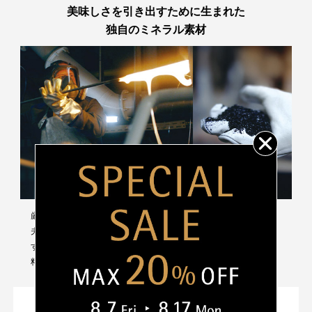
美味しさを引き出すために生まれた
個装サイズ（約）
幅(mm):330
独自のミネラル素材
奥行き(mm):280
高さ(mm):167
重量(g):3,250
熱源
ガス/IHクッキングヒーター/電気コンロ/セラ
ミッククッキングヒーター/オーブン（本体の
み）/ 100V-200V
※ガラス蓋はオーブン使用不可です。
性能
IH使用：可
（
定格、製品仕様）
食器洗浄機使用：可
オーブン使用：可※本体のみ
厳選された約30種類と特殊鋼を融合させ一層化し、非常に硬く丈
保証情報
10年（鍋本体）
夫な独自のミネラル素材「フュージョンテック」を作り出しま
す。ガラス・セラミックが含まれるため、遠赤外線効果が高く、
料理を美味しく仕上げます。