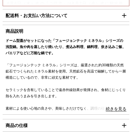
8月6日（木）迄の『ご注文』は8月7日（金）迄に順次発
送いたします。
配送料・お支払い方法について
【コンビニ決済をご利用の場合】
8月6日（木）迄の『ご注文及びご入金確認分』は8月7日
■配送料（税込）
商品説明
（金）迄に順次発送いたします。
上記日時以降のご注文及びご入金確認分につきましては、8月
ドーム型蓋がセットになった「フュージョンテック ミネラル」シリーズの
北海道
1,100円
17日（月）以降の発送となります。
浅型鍋。魚や肉を蒸したり焼いたり、煮込み料理、鍋料理、炊き込みご飯、
東北・関東・信越・
840円
パエリアなどに万能な鍋です。
ご迷惑をお掛けいたしますが、何卒ご了承賜りますよう
北陸・中部・関西
お願い申し上げます。
「フュージョンテック ミネラル」シリーズは、厳選された約30種類の天然
中国・四国
930円
鉱石でつくられたミネラル素材を使用。天然鉱石を高温で融解してから一層
九州
1,100円
構造にしているので、非常に頑丈な素材です。
沖縄
1,980円
セラミックを含有していることで遠赤外線効果が発揮され、食材にじっくり
熱を入れうまみを引き出します。
海外への発送は行っておりません。
「コンパクト便」の送料はこちら。
素材による使い心地の良さや、美味しさだけでなく、調理の様子が見える透
続きを見る
明なガラス蓋、液だれしにくいフチ加工、食器洗浄機対応など、毎日の料理
■お支払方法
に役立つ便利さも備えています。
商品の仕様
「コンパクト便」を選択の場合は、クレジット決済のみのご利用となりま