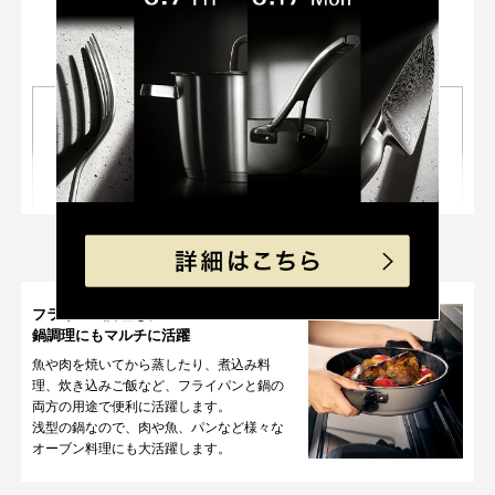
美味しさを最大限に引き出す理由
01
02
高い遠赤外線効果
高い熱伝導率
続きを見る
天然鉱石により、遠赤外線放射率
早く熱が伝わり、均一にムラなく
例えばこんな使い方
が高く、加熱効果が良いので、食
加熱ができます。蓄熱性も高いの
材の色、香り、風味が損なわれに
で食材の旨みを逃しません。
くく、料理を美味しく仕上げま
フライパン調理も、
す。
鍋調理にもマルチに活躍
魚や肉を焼いてから蒸したり、煮込み料
03
04
理、炊き込みご飯など、フライパンと鍋の
食材の美味しさ
引き出す
調理の様子が見える
両方の用途で便利に活躍します。
無水調理
ガラス蓋
浅型の鍋なので、肉や魚、パンなど様々な
オーブン料理にも大活躍します。