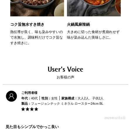
ガラスの様に滑らかだからこびり
一般的な鋳物ホーロー鍋に比べ
つきにくく、汚れが簡単に落ちま
30%以上も軽量。
す。
負担がないから毎日の料理が楽し
めます。
コク旨無水すき焼き
火鍋風麻辣鍋
海
03
04
熱伝導が良く、味も染みやすいの
大きめに切った食材が煮崩れせず
彩り
とにかく丈夫
冷蔵庫での
保管ができる
で水無し、調味料だけでコク旨な
味が染み込んだ美味しさに。
アを
すき焼きに。
出し
す。
User's Voice
お客様の声
非常に丈夫で傷つきにくく、欠け
天然素材を使用しているので、酸
にくい。フチやハンドルは錆びに
やアルカリの影響を受けず冷蔵庫
くく丈夫。食器洗浄機も安心して
での保存が可能です。
ご利用者様
使えます。
年代：
40代
性別：
女性
家族構成：
大人2人、子供2人
製品：
フュージョンテック ミネラル ロースター24cm BL
※マルチポットの耐熱温度は80℃、ソ
ースパン・フライパンの耐熱温度は
70℃です。ご使用の食器洗浄機の取り
2025年12月1日
扱い説明書をご確認の上、お使いくだ
さい。
見た目もシンプルでかっこ良い