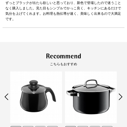
ずっとブラックが出たら欲しいと思っており、新色で登場したので迷うこと
なく購入しました。見た目もシンプルでかっこ良く、キッチンにあるだけで
気分を上げてくれます。お料理も熱伝導が速く、美味しく出来るので大満足
です。
IHを含むオール熱源対応
取っ手が中空になっていて
熱くなりにくい
※「ライスポット20cm」はIH非対
応。（一部外国製キッチン機器メーカ
ーのIHは使用可能。）
Recommend
こちらもおすすめ
安心の10年保証
信頼のドイツ製
※保証の対象は同梱している保証書を
ご確認ください。
フュージョンテック ミネラルに
ついてさらに詳しく