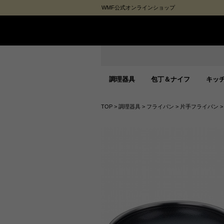
WMF公式オンラインショップ
調理器具
包丁＆ナイフ
キッ
TOP
>
調理器具
>
フライパン
>
片手フライパン