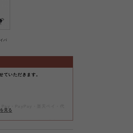
ライパ
せていただきます。
-
）
-
Pay・PayPay・楽天ペイ・代
は8月7日（金）迄に順次発送いた