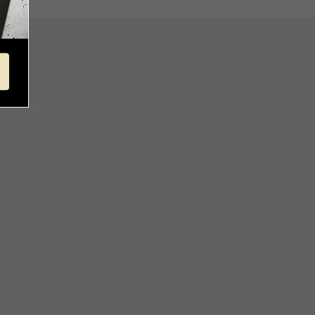
方調理ポイント」
（mm）:280
ーフレット」
（mm）:300
取っ手込（mm）:495
本体のみ（mm）:50
括払のみご利用可能です。
-取っ手込（mm）:80
量（g）:1,530
量（ml）:2,500
ンイレブン、ローソン、
：ステンレス鋼（20％クロム）、ア
ミリーマート、ミニストップ、
ニウム、ステンレス鋼（16％クロ
リーヤマザキ、セイコーマート
数料】
手：ステンレス
0円（一律）
金引換手数料】
円～1,100円
注文金額に応じて手数料が異なりま
/IHクッキングヒーター/エンクロ/ラ
。
ント
用:可