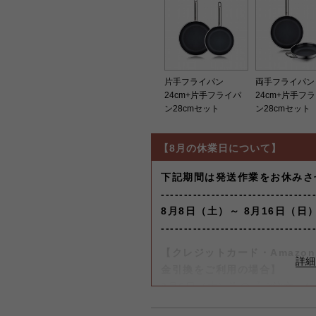
片手フライパン
両手フライパン
24cm+片手フライパ
24cm+片手フ
ン28cmセット
ン28cmセット
【8月の休業日について】
下記期間は発送作業をお休みさ
---------------------------------
8月8日（土）～ 8月16日（日
---------------------------------
【クレジットカード・Amazon 
金引換をご利用の場合】
8月6日（木）迄の『ご注文』
します。