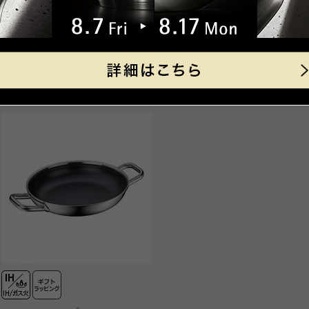
WSP-009「鍋＆フライパン使い
製品サイズ（寸法）
内寸
ります。
WSP-011「フライパンレシピリ
外寸
クレジット決済
外寸
【取扱説明書】
高さ
Recommend
あり
一
全高
こちらもおすすめ
製品重
キャッシュレス決済
満水容
コンビニ決済
セブ
素材
本体
ファ
ルミ
デイ
ム）
【手
取っ
33
代金引換
【代
原産国
中国
330
ご
熱源
ガス
す
ジエ
性能
（
定格、製品仕様）
IH使