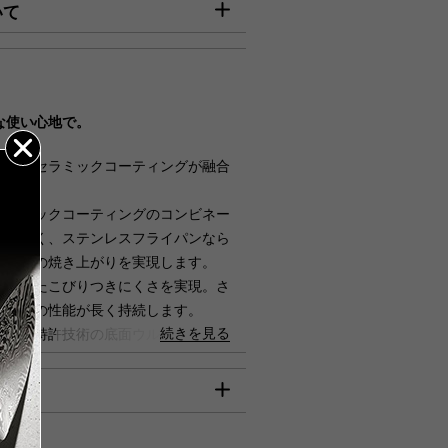
いて
】
びご入金確認分』は8月7日（金）
確認分につきましては、8月17日
00円
な使い心地で。
円
高品質セラミックコーティングが融合
何卒ご了承賜りますようお願い申
円
セラミックコーティングのコンビネー
心配なく、ステンレスフライパンなら
00円
た最高の焼き上がりを実現します。
80円
が優れたこびりつきにくさを実現。さ
り、その性能が長く持続します。
ん。
続きを見る
本体と特許技術の底面ウルトラフラッ
ら。
に均一にすばやく広がり、ムラのない
は、クレジット決済のみのご利用とな