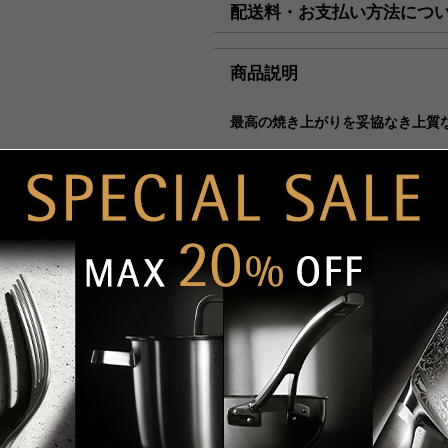
配送料・お支払い方法につ
【コンビニ決済をご利用の場合
8月6日（木）迄の『ご注文及
迄に順次発送いたします。
■配送料（税込）
商品説明
上記日時以降のご注文及びご入金
北海道
1,1
最高の焼き上がりを妥協なき上質
（月）以降の発送となります。
東北・関東・信越・
840
独自のハニカムプロテクト構造と
北陸・中部・関西
ご迷惑をお掛けいたしますが、
した高機能フライパンです。
し上げます。
中国・四国
930
ハニカムプロテクト構造と高品質
ションにより、食材がこびりつく
九州
1,1
ではの美しい焼き目とカリッとし
沖縄
1,9
高品質なセラミックコーティング
らにハニカムプロテクト構造によ
海外への発送は行っておりませ
耐久性と熱伝導の高い多層構造の
「コンパクト便」の送料はこち
ト設計により油がフライパン全体
美しい焼き色に仕上がります。
商品の仕様
■お支払方法
【付属品】
「コンパクト便」を選択の場合