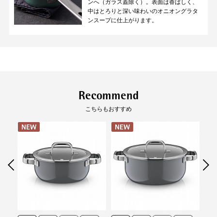
ンへ（ガラス蓋除く）。表面は香ばしく、
調理ができます。
す。（強化ガラス製）
中はとろりと深い味わいのオニオングラタ
ンスープに仕上がります。
使いやすい理由
01
02
こびりつきにくい
扱いやすい軽さ
滑らかな表面
Recommend
こちらもおすすめ
ガラスの様に滑らかだからこびり
フュージョンテック ミネラルプロ
つきにくく、汚れが簡単に落ちま
は従来より20%軽量化。一般鋳物
す。
ホーロー鍋と比較して40%軽い。
負担がないから毎日の料理が楽し
めます。
03
04
とにかく丈夫
冷蔵庫での
保管ができる