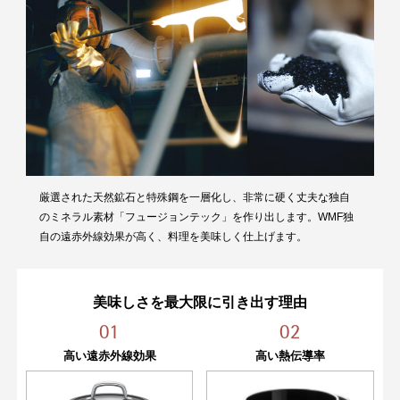
熱源
ガス/IHクッキングヒーター/エンクロ/ラジエ
ント
性能
IH使用：可
（
定格、製品仕様）
食器洗浄機使用：可
オーブン使用：可（ガラス蓋を除く）
電子レンジ：不可
保証情報
10年（本体）
厳選された天然鉱石と特殊鋼を一層化し、非常に硬く丈夫な独自
のミネラル素材「フュージョンテック」を作り出します。WMF独
自の遠赤外線効果が高く、料理を美味しく仕上げます。
美味しさを最大限に引き出す理由
01
02
高い遠赤外線効果
高い熱伝導率