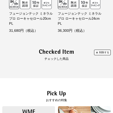
フュージョンテック ミネラル
フュージョンテック ミネラル
フュ
プロ ローキャセロール20cm
プロ ローキャセロール24cm
プロ
PL
PL
PL
31,680円（税込）
36,300円（税込）
28
非常に丈夫で傷つきにくく、欠け
天然素材を使用しているので、酸
にくい。フチやハンドルは錆びに
やアルカリの影響を受けず冷蔵庫
くく丈夫。食器洗浄機も安心して
での保存が可能です。
Checked Item
使えます。
※ご使用の食器洗浄機の取り扱い説明
チェックした商品
書をご確認の上、お使いください。
Pick Up
おすすめの特集
IHを含むオール熱源対応
取っ手が中空になっていて
熱くなりにくい