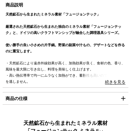
■配送料（税込）
商品説明
（金）迄に順次発送いたします。
上記日時以降のご注文及びご入金確認分につきましては、8月
天然鉱石から生まれたミネラル素材「フュージョンテック」
北海道
1,100円
17日（月）以降の発送となります。
東北・関東・信越・
840円
厳選された天然鉱石から生まれた独自のミネラル素材「フュージョンテッ
ご迷惑をお掛けいたしますが、何卒ご了承賜りますよう
北陸・中部・関西
ク」と、ドイツの高いクラフトマンシップが融合した調理器具シリーズ。
お願い申し上げます。
中国・四国
930円
使い勝手の良い小さめの片手鍋。野菜の副菜や汁もの、デザートなどを作る
九州
1,100円
のに重宝します。
沖縄
1,980円
・天然鉱石により遠赤外線効果が高く、加熱効果が良く、食材の色、香り、
風味を最大限に引き出し、料理を美味しく仕上げます。
海外への発送は行っておりません。
・高い熱伝導率で均一にムラなく加熱ができ、蓄熱性も高いので食材の旨み
「コンパクト便」の送料はこちら。
を逃しません。
続きを見る
・優れた密閉性で無水調理に最適です。食材本来の栄養、旨みをそのまま味
■お支払方法
わえます。
商品の仕様
「コンパクト便」を選択の場合は、クレジット決済のみのご利用となりま
・きめ細かく滑らかな表面でこびりつきにくくお手入れも簡単。
す。
・一般的な鋳物ホーロー鍋に比べ40％以上も軽量（従来品から更に約20%
軽量化）。負担がないから毎日の料理が楽しめます。
クレジット決済
製品サイズ（寸法）
内寸（mm）：160
・非常に丈夫で欠けにくく錆びる心配もなく、食洗機も使用可能です。
外寸（mm）：175
天然鉱石から生まれたミネラル素材
・酸やアルカリの影響を受けにくいミネラル素材だから冷蔵庫での保存が可
外寸取っ手込（mm）：330
一括払のみご利用可能です。
「フュージョンテック ミネラル」
能です。