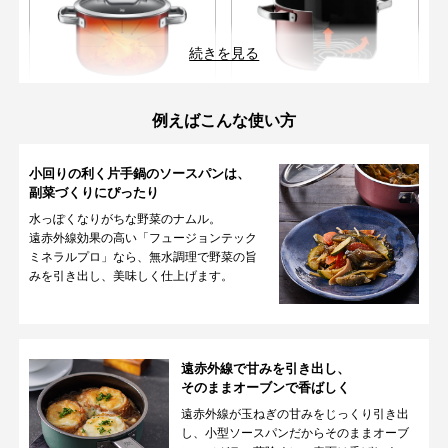
続きを見る
天然鉱石により、遠赤外線放射率
早く熱が伝わり、均一にムラなく
例えばこんな使い方
が高く、加熱効果が良いので、食
加熱ができます。蓄熱性も高いの
材の色、香り、風味が損なわれに
で食材の旨みを逃しません。
くく、料理を美味しく仕上げま
小回りの利く
片手鍋のソースパンは、
す。
副菜づくりにぴったり
水っぽくなりがちな野菜のナムル。
03
04
遠赤外線効果の高い「フュージョンテック
食材の美味しさ
引き出す
調理の様子が見える
ミネラルプロ」なら、無水調理で野菜の旨
無水調理
ガラス蓋
みを引き出し、美味しく仕上げます。
遠赤外線で甘みを引き出し、
そのままオーブンで香ばしく
遠赤外線が玉ねぎの甘みをじっくり引き出
密閉性が高いので、食材本来の栄
調理中も中が見えるので、仕上が
し、小型ソースパンだからそのままオーブ
養・旨みをそのまま味わえる無水
りが分かりやすく失敗しにくいで