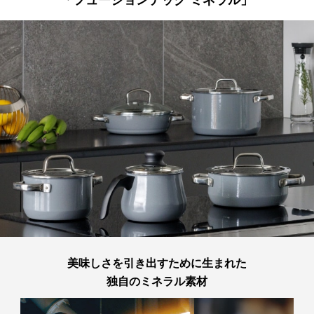
高さ本体のみ（mm）：75
・シンプルで洗練されたデザインがどんなインテリアにも美しく調和しま
キャッシュレス決済
全高-ふた込（mm）：120
す。
製品重量（g）：1,160
満水容量（ml）：1,500
コンビニ決済
セブンイレブン、ローソン、
ファミリーマー
【取扱説明書】
ト、ミニストップ、
デイリーヤマザキ、セイ
あり
素材
表面加工
コーマート
本体内外面・底：焼付け塗装（ガラス・セラ
【手数料】
ミック複合被覆）
330円（一律）
本体ふち：ステンレス鋼
代金引換
【代金引換手数料】
330円～1,100円
材質
ご注文金額に応じて手数料が異なります。
本体・底：ステンレス鋼（18％クロム）
取っ手：ステンレス鋼
ガラス蓋：強化ガラス
蓋取っ手：ステンレス鋼
原産国
ドイツ
美味しさを引き出すために生まれた
個装サイズ（約）
幅（mm）：340
独自のミネラル素材
奥行き（mm）：205
高さ（mm）：130
重量（g）：1,560