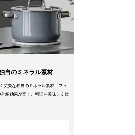
金引換手数料】
円～1,100円
・底：ステンレス鋼（18％クロム）
注文金額に応じて手数料が異なりま
手：ステンレス鋼
。
ス蓋：強化ガラス
っ手：ステンレス鋼
ツ
mm）：328
独自のミネラル素材
き（mm）：275
（mm）：200
く丈夫な独自のミネラル素材「フュ
g）：2,500
赤外線効果が高く、料理を美味しく仕
/IHクッキングヒーター/エンクロ/ラ
ント
使用：可
洗浄機使用：可