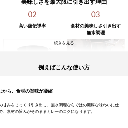
美味しさを最大限に引き出す理由
オー
電子
02
03
高い熱伝導率
食材の美味しさ
引き出す
保証情報
10
無水調理
続きを見る
例えばこんな使い方
早く熱が伝わり、均一にムラな
密閉性が高いので、食材本来の
く加熱ができます。蓄熱性も高
栄養・旨みをそのまま味わえる
むから、
食材の旨味が
凝縮
いので食材の旨みを逃しませ
無水調理ができます。
ん。
の甘みをじっくり引き出し、無水調理ならではの濃厚な味わいに仕
で、素材の旨みがそのままカレーのコクになります。
使いやすい理由