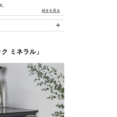
ズ。
ん。
続きを見る
ら。
高く、加熱効果が良く、食材の色、香
理を美味しく仕上げます。
加熱ができ、蓄熱性も高いので食材の
は、クレジット決済のみのご利用とな
です。食材本来の栄養、旨みをそのま
（mm）：200
（mm）：215
ク ミネラル」
りつきにくくお手入れも簡単。
取っ手込（mm）：290
0％以上も軽量（従来品から更に約2
本体のみ（mm）：130
括払のみご利用可能です。
日の料理が楽しめます。
-ふた込（mm）：170
心配もなく、食洗機も使用可能です。
重量（g）：1,950
いミネラル素材だから冷蔵庫での保存
容量（ml）：3,900
ンイレブン、ローソン、
がどんなインテリアにも美しく調和し
加工
ミリーマート、ミニストップ、
内外面・底：焼付け塗装（ガラス・
リーヤマザキ、セイコーマート
ミック複合被覆）
数料】
ふち：ステンレス鋼
0円（一律）