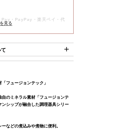
）
-
Pay・PayPay・楽天ペイ・代
は8月7日（金）迄に順次発送いた
いて
】
びご入金確認分』は8月7日（金）
確認分につきましては、8月17日
00円
材「フュージョンテック」
円
独自のミネラル素材「フュージョンテ
何卒ご了承賜りますようお願い申
マンシップが融合した調理器具シリー
円
00円
レーなどの煮込みや煮物に便利。
80円