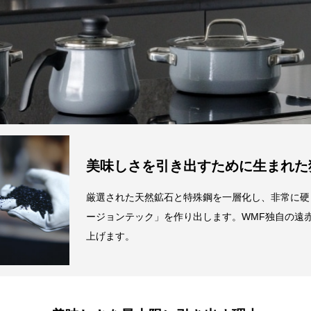
・カレー：約13皿分
代金引換
【代
・最適炊飯量：5合
材質
330
本体
【付属品】
ご
取っ
レシピリーフレット
す
ガラ
蓋取
【取扱説明書】
あり
原産国
ドイ
個装サイズ（約）
幅（
美味しさを引き出すために生まれた
奥行
高さ
厳選された天然鉱石と特殊鋼を一層化し、非常に硬
重量（
ージョンテック」を作り出します。WMF独自の遠
上げます。
熱源
ガス
ジエ
性能
（
定格、製品仕様）
IH
食器