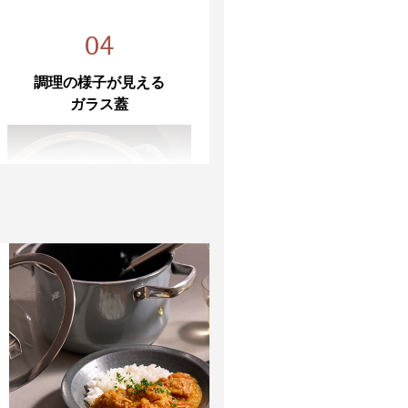
ブン使用：可（ガラス蓋を除く）
レンジ：不可
04
調理の様子が見える
年（本体）
ガラス蓋
調理中も中が見えるので、仕上
がりが分かりやすく失敗しにく
いです。（強化ガラス製）