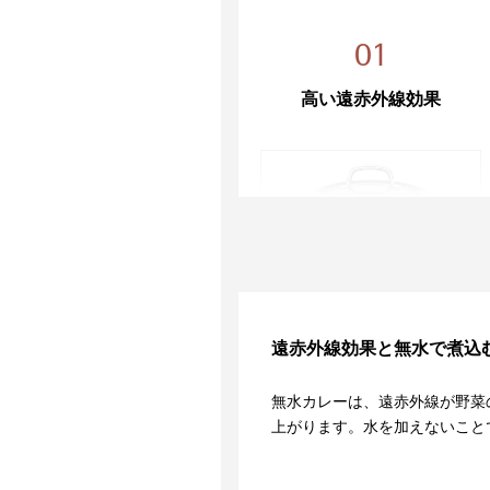
01
高い遠赤外線効果
天然鉱石により、遠赤外線放射
率が高く、加熱効果が良いの
遠赤外線効果と無水で
煮込
で、食材の色、香り、風味が損
なわれにくく、料理を美味しく
無水カレーは、遠赤外線が野菜
仕上げます。
上がります。水を加えないこと