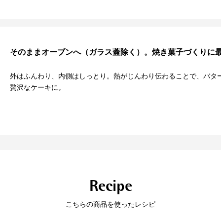
02
03
扱いやすい軽さ
とにかく丈夫
そのままオーブンへ
（ガラス蓋除く）。
焼き菓子づくりに
外はふんわり、内側はしっとり。熱がじんわり伝わることで、バタ
贅沢なケーキに。
フュージョンテック ミネラルプ
非常に丈夫で傷つきにくく、欠
ロは従来より20%軽量化。一般
けにくい。フチやハンドルは錆
鋳物ホーロー鍋と比較して40%
びにくく丈夫。食器洗浄機も安
軽い。
心して使えます。
負担がないから毎日の料理が楽
Recipe
※ご使用の食器洗浄機の取り扱い説
しめます。
明書をご確認の上、お使いくださ
い。
こちらの商品を使ったレシピ