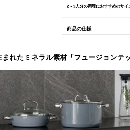
2～3人分の調理におすすめのサイ
海外への発送は行っておりませ
「コンパクト便」の送料はこち
・天然鉱石により遠赤外線効果が
り、風味を最大限に引き出し、料
商品の仕様
■お支払方法
・高い熱伝導率で均一にムラなく
旨みを逃しません。
「コンパクト便」を選択の場合
・優れた密閉性で無水調理に最適
製品サイズ（寸法）
内寸
ります。
ま味わえます。
外寸
生まれたミネラル素材
「フュージョンテッ
クレジット決済
・きめ細かく滑らかな表面でこび
外寸
・一般的な鋳物ホーロー鍋に比べ4
高さ
一
0%軽量化）。負担がないから毎
全高
・非常に丈夫で欠けにくく錆びる
製品
キャッシュレス決済
・酸やアルカリの影響を受けにく
満水
が可能です。
コンビニ決済
セブ
・シンプルで洗練されたデザイン
素材
表面
ファ
ます。
本体
デイ
セラ
【手
【容量の目安】
本体
33