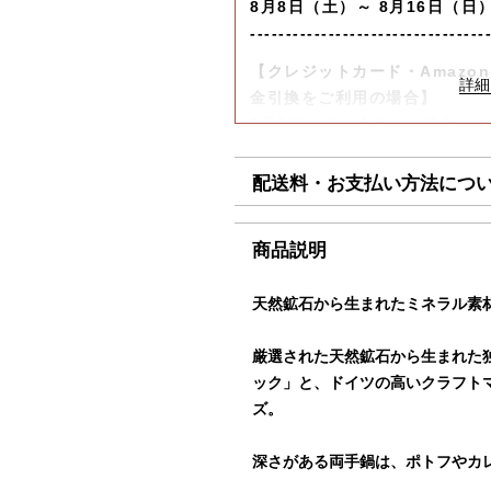
8月8日（土）～ 8月16日（日
---------------------------------
【クレジットカード・Amazon 
金引換をご利用の場合】
8月6日（木）迄の『ご注文』
します。
配送料・お支払い方法につ
【コンビニ決済をご利用の場合
8月6日（木）迄の『ご注文及
迄に順次発送いたします。
■配送料（税込）
商品説明
上記日時以降のご注文及びご入金
北海道
1,1
天然鉱石から生まれたミネラル素
（月）以降の発送となります。
東北・関東・信越・
840
厳選された天然鉱石から生まれた
北陸・中部・関西
ご迷惑をお掛けいたしますが、
ック」と、ドイツの高いクラフト
し上げます。
中国・四国
930
ズ。
九州
1,1
深さがある両手鍋は、ポトフやカ
沖縄
1,9