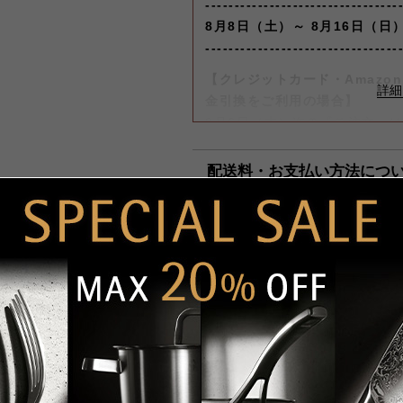
---------------------------------
8月8日（土）～ 8月16日（日
---------------------------------
【クレジットカード・Amazon 
金引換をご利用の場合】
8月6日（木）迄の『ご注文』
します。
配送料・お支払い方法につ
【コンビニ決済をご利用の場合
8月6日（木）迄の『ご注文及
迄に順次発送いたします。
■配送料（税込）
商品説明
上記日時以降のご注文及びご入金
北海道
1,1
日常使いに、サイドディッシュ用
（月）以降の発送となります。
面にも小回りのきくシンプルデザイ
東北・関東・信越・
840
アウトドアでも大活躍。
北陸・中部・関西
ご迷惑をお掛けいたしますが、
し上げます。
中国・四国
930
底面は熱伝導に優れたアルミ合金
だ3層構造のトランサム・ユニバ
九州
1,1
同シリーズのお鍋と合わせて重ね