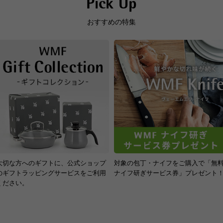
Pick Up
はり
33
鋼
おすすめの特集
代金引換
【代
330
【ふ
ご
本体：
す
原産国
中国
熱源
ガス
セラ
ン/1
※I
りま
大切な方へのギフトに、公式ショップ
対象の包丁・ナイフをご購入で「無
性能
（
定格、製品仕様）
IH使
のギフトラッピングサービスをご利用
ナイフ研ぎサービス券」プレゼント
ください。