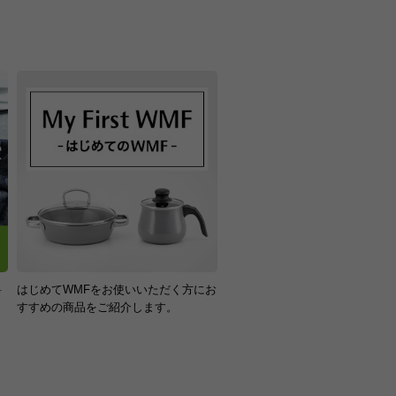
底：アルミニウム合金、ステンレス
0円（一律）
金引換手数料】
円～1,100円
た】
注文金額に応じて手数料が異なりま
ステンレス鋼(Cromargan(R))
。
（企画：ドイツ）
/IHクッキングヒーター/電気コンロ/
ミッククッキングヒーター/オーブ
00V-200V
Hの機種により、対応しない場合があ
す。
料
はじめてWMFをお使いいただく方にお
用:可
！
すすめの商品をご紹介します。