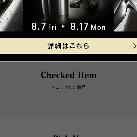
沖縄
1,9
【取扱説明書】
海外への発送は行っておりませ
あり
「コンパクト便」の送料はこち
商品の仕様
■お支払方法
「コンパクト便」を選択の場合
製品サイズ（寸法）
内径(
ります。
奥行(
クレジット決済
幅(m
Checked Item
全高 
一
チェックした商品
高さ 
高さ 
キャッシュレス決済
底径(
満水容
コンビニ決済
セブ
ファ
素材
【な
デイ
本体：
【手