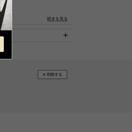
80円
ん。
続きを見る
ら。
は、クレジット決済のみのご利用とな
mm):160
mm):312
m):172
ふた込(mm):110
括払のみご利用可能です。
本体のみ(mm):70
取っ手込(mm):85
mm):147
量(ml):1200
ンイレブン、ローソン、
ミリーマート、ミニストップ、
べ】
リーヤマザキ、セイコーマート
ステンレス鋼(Cromargan(R))
数料】