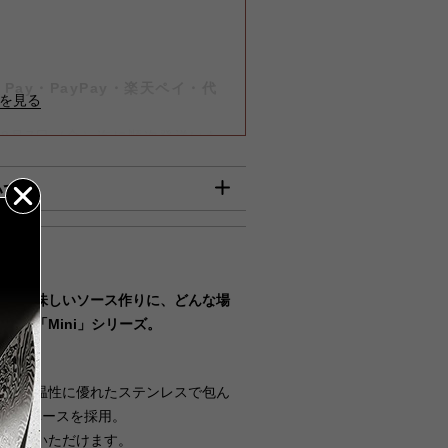
-
）
-
Pay・PayPay・楽天ペイ・代
は8月7日（金）迄に順次発送いた
いて
】
びご入金確認分』は8月7日（金）
確認分につきましては、8月17日
00円
に、美味しいソース作りに、どんな場
ンの「Mini」シリーズ。
円
何卒ご了承賜りますようお願い申
円
を、保温性に優れたステンレスで包ん
ーサルベースを採用。
00円
て収納いただけます。