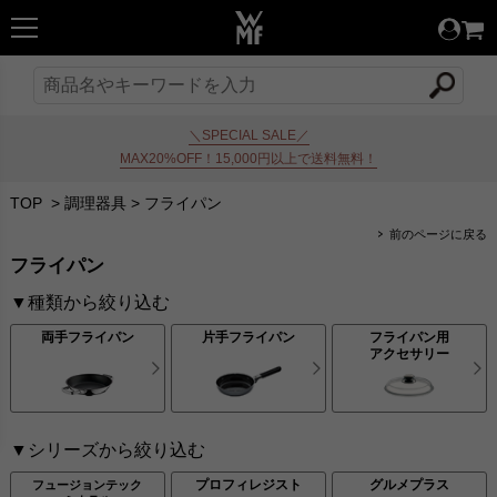
＼SPECIAL SALE／
MAX20%OFF！15,000円以上で送料無料！
TOP
>
調理器具
>
フライパン
前のページに戻る
フライパン
▼種類から絞り込む
両手フライパン
片手フライパン
フライパン用
アクセサリー
▼シリーズから絞り込む
プロフィレジスト
グルメプラス
フュージョンテック