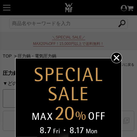
＼SPECIAL SALE／
MAX20%OFF！15,000円以上で送料無料！
TOP
>
圧力鍋・電気圧力鍋
前のページに戻る
圧力鍋・電気圧力鍋
▼どのような商品をお探しですか？
圧力鍋
電気圧力鍋
圧力調理の魅力や圧力鍋・
電気圧力鍋の特長はこちらから
（ティファール公式サイトへ）