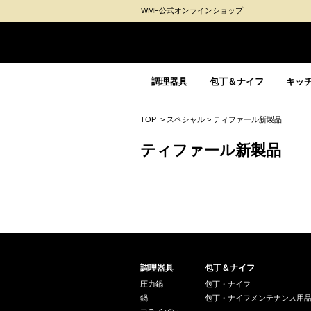
WMF公式オンラインショップ
調理器具
包丁＆ナイフ
キッ
TOP
>
スペシャル
>
ティファール新製品
ティファール新製品
調理器具
包丁＆ナイフ
圧力鍋
包丁・ナイフ
鍋
包丁・ナイフメンテナンス用