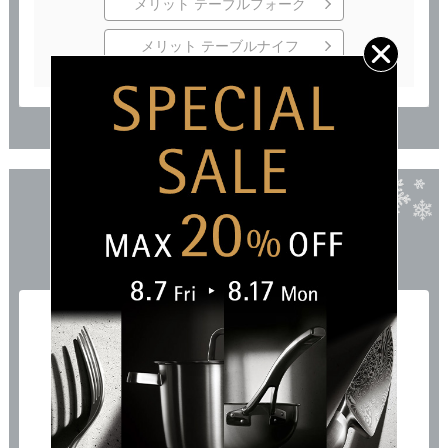
メリット テーブルフォーク
メリット テーブルナイフ
3
Campaign
12,000
以上で
円（税込）
送料無料！
12,000
円（税込）以上ご購入で
送料無料
でお届けします。
クーポン等の割引適用前の商品代金
（配送料・手数料を除く）合計が
12,000円（税込）以上のご注文が対象となります。