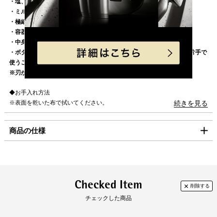
・塩、胡椒、スパイスなど様々なものを挽くことができます
東北・関東・信越・
840円
・ミル刃は硬くて耐久性に優れたセラミック製
ご迷惑をお掛けいたしますが、何卒ご了承賜りますよう
北陸・中部・関西
・極細挽きから粗挽きまで自由に調節可能
お願い申し上げます。
・容器は中身が一目で分かります
中国・四国
930円
・中身の入れ替えが簡単で洗いやすい大きな口
九州
1,100円
・ボタンを押すと、グラインダーとライトのスイッチが入り、簡単に片手で
使うことができます
沖縄
1,980円
※刃が欠ける場合がありますので、コーヒー豆は挽かないでください。
海外への発送は行っておりません。
◆お手入れ方法
「コンパクト便」の送料はこちら。
※表面を乾いた布で拭いてください。
続きを見る
※水洗いは絶対にしないでください。
■お支払方法
商品の仕様
「コンパクト便」を選択の場合は、クレジット決済のみのご利用となりま
す。
クレジット決済
製品サイズ（寸法）
径(mm):52
高さ(mm):205
製品重量(g):353
一括払のみご利用可能です。
Checked Item
キャッシュレス決済
素材
スイッチボタン ： ABS樹脂
チェックした商品
上部キャップ ： 金属部/ステンレス鋼（Crom