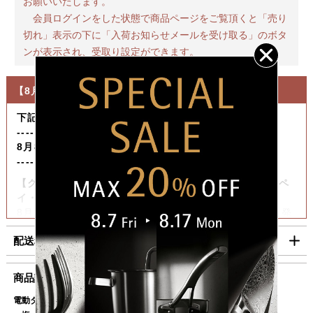
お願いいたします。
会員ログインをした状態で商品ページをご覧頂くと「売り
切れ」表示の下に「入荷お知らせメールを受け取る」のボタ
ンが表示され、受取り設定ができます。
【8月の休業日について】
下記期間は発送作業をお休みさせていただきます。
----------------------------------
8月8日（土）～ 8月16日（日）
----------------------------------
【クレジットカード・Amazon Pay・PayPay・楽天ペ
イ・代金引換をご利用の場合】
8月6日（木）迄の『ご注文』は8月7日（金）迄に順次発
送いたします。
配送料・お支払い方法について
【コンビニ決済をご利用の場合】
8月6日（木）迄の『ご注文及びご入金確認分』は8月7日
■配送料（税込）
商品説明
（金）迄に順次発送いたします。
上記日時以降のご注文及びご入金確認分につきましては、8月
電動タイプのスパイスミル
北海道
1,100円
17日（月）以降の発送となります。