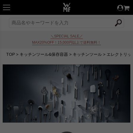
＼SPECIAL SALE／
MAX20%OFF！15,000円以上で送料無料！
TOP
>
キッチンツール&保存容器
>
キッチンツール
>
エレクトリッ