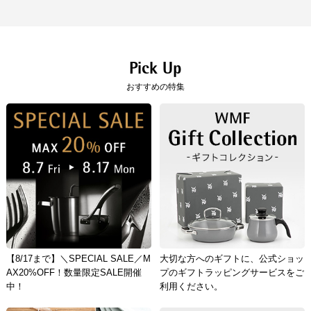
argan（R））、樹脂部/ABS(耐熱温度80°C)
コンビニ決済
セブンイレブン、ローソン、
ファミリーマー
パワーユニット ： ABS(耐熱温度80°C)
ト、ミニストップ、
デイリーヤマザキ、セイ
シャフト ： ステンレス鋼
コーマート
透明容器： メタクリル(耐熱温度70°C)
【手数料】
グラインダーユニット ： 金属部/ステンレス
330円（一律）
Pick Up
鋼、樹脂部/ABS(耐熱温度80°C)
代金引換
【代金引換手数料】
おすすめの特集
ミル刃 ： セラミック
330円～1,100円
ご注文金額に応じて手数料が異なります。
原産国
中国（企画：ドイツ）
【8/17まで】＼SPECIAL SALE／M
大切な方へのギフトに、公式ショッ
AX20%OFF！数量限定SALE開催
プのギフトラッピングサービスをご
中！
利用ください。