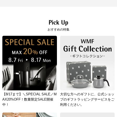
「コンパクト便」を選択の場合は、クレジット決済のみのご利用となりま
す。
クレジット決済
Pick Up
おすすめの特集
一括払のみご利用可能です。
キャッシュレス決済
コンビニ決済
セブンイレブン、ローソン、
ファミリーマー
ト、ミニストップ、
デイリーヤマザキ、セイ
コーマート
【手数料】
330円（一律）
代金引換
【代金引換手数料】
330円～1,100円
【8/17まで】＼SPECIAL SALE／M
大切な方へのギフトに、公式ショッ
ご注文金額に応じて手数料が異なります。
AX20%OFF！数量限定SALE開催
プのギフトラッピングサービスをご
中！
利用ください。