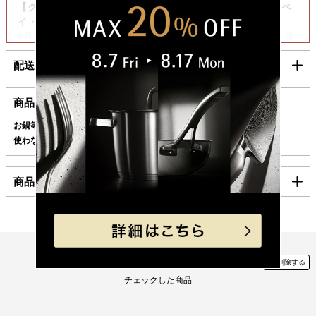
【クレジットカード・Amazon Pay・PayPay・楽天ペ
イ・代金引換をご利用の場合】
8月6日（木）迄の『ご注文』は8月7日（金）迄に順次発
送いたします。
配送料・お支払い方法について
【コンビニ決済をご利用の場合】
8月6日（木）迄の『ご注文及びご入金確認分』は8月7日
■配送料（税込）
商品説明
（金）迄に順次発送いたします。
上記日時以降のご注文及びご入金確認分につきましては、8月
お鍋等のサイズに合わせて伸縮自在にサイズが変えられる鍋敷きです。
北海道
1,100円
17日（月）以降の発送となります。
使わないときはコンパクトにまとめて場所をとりません。
東北・関東・信越・
840円
ご迷惑をお掛けいたしますが、何卒ご了承賜りますよう
北陸・中部・関西
お願い申し上げます。
商品の仕様
中国・四国
930円
九州
1,100円
製品サイズ（寸法）
外寸（ｍｍ）:220
沖縄
1,980円
高さ本体のみ(mm):23
重量（ｇ）:364
Checked Item
海外への発送は行っておりません。
「コンパクト便」の送料はこちら。
素材
ステンレス鋼（Cromargan（R））
チェックした商品
■お支払方法
原産国
中国（企画：ドイツ）