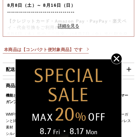
8月8日（土）～ 8月16日（日）
----------------------------------
【クレジットカード・Amazon Pay・PayPay・楽天ペ
イ・代金引換をご利用の場合】
8月6日（木）迄の『ご注文』は8月7日（金）迄に順次発
送いたします。
本商品は【コンパクト便対象商品】です
【コンビニ決済をご利用の場合】
8月6日（木）迄の『ご注文及びご入金確認分』は8月7日
（金）迄に順次発送いたします。
配送料・お支払い方法について
上記日時以降のご注文及びご入金確認分につきましては、8月
17日（月）以降の発送となります。
■配送料（税込）
商品説明
ご迷惑をお掛けいたしますが、何卒ご了承賜りますよう
お願い申し上げます。
機能とデザイン性を兼ね備えた、WMF最高峰のステンレス素材「クロマー
北海道
1,100円
ガンプロテクト」のカトラリー
東北・関東・信越・
840円
北陸・中部・関西
WMF独自のステンレス素材「クロマーガン」を改良し、通常のクロマーガ
ンと比べて150倍傷つきにくい表面加工を施した、WMF最高峰のステンレス
中国・四国
930円
素材「クロマーガンプロテクト」を採用。
九州
1,100円
シルバーのような美しい輝きが長続きします。