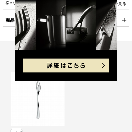
様々なシーンにマッチするシンプルなデザイン。
続きを見る
沖縄
1,980円
海外への発送は行っておりません。
商品の仕様
「コンパクト便」の送料はこちら。
■お支払方法
製品サイズ（寸法）
長さ (mm):235
幅(mm):20
「コンパクト便」を選択の場合は、クレジット決済のみのご利用となりま
製品重量（ｇ）:69
す。
Recommend
クレジット決済
素材
ステンレス鋼(Cromargan(R) protect)
こちらもおすすめ
原産国
中国
一括払のみご利用可能です。
キャッシュレス決済
性能
食器洗浄機使用:可
（
定格、製品仕様）
電子レンジ:不可
コンビニ決済
セブンイレブン、ローソン、
ファミリーマー
ト、ミニストップ、
デイリーヤマザキ、セイ
コーマート
【手数料】
330円（一律）