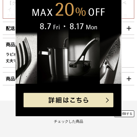
【クレジットカード・Amazon Pay・PayPay・楽天ペ
イ・代金引換をご利用の場合】
8月6日（木）迄の『ご注文』は8月7日（金）迄に順次発
送いたします。
配送料・お支払い方法について
【コンビニ決済をご利用の場合】
8月6日（木）迄の『ご注文及びご入金確認分』は8月7日
■配送料（税込）
商品説明
（金）迄に順次発送いたします。
上記日時以降のご注文及びご入金確認分につきましては、8月
ラビオリの生地をカットするための専用カッター。
北海道
1,100円
17日（月）以降の発送となります。
丈夫で耐久性に優れたクロマーガンステンレススティール製です。
東北・関東・信越・
840円
ご迷惑をお掛けいたしますが、何卒ご了承賜りますよう
北陸・中部・関西
お願い申し上げます。
商品の仕様
中国・四国
930円
九州
1,100円
製品サイズ（寸法）
長さ(mm):175
沖縄
1,980円
幅(mm):35
高さ(mm):15
Checked Item
海外への発送は行っておりません。
製品重量(g):71
「コンパクト便」の送料はこちら。
チェックした商品
素材
ステンレス鋼(Cromargan(R))
■お支払方法