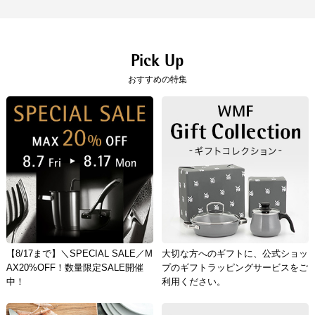
原産国
中国（企画：ドイツ）
「コンパクト便」を選択の場合は、クレジット決済のみのご利用となりま
す。
クレジット決済
Pick Up
おすすめの特集
一括払のみご利用可能です。
キャッシュレス決済
コンビニ決済
セブンイレブン、ローソン、
ファミリーマー
ト、ミニストップ、
デイリーヤマザキ、セイ
コーマート
【手数料】
330円（一律）
代金引換
【代金引換手数料】
330円～1,100円
【8/17まで】＼SPECIAL SALE／M
大切な方へのギフトに、公式ショッ
ご注文金額に応じて手数料が異なります。
AX20%OFF！数量限定SALE開催
プのギフトラッピングサービスをご
中！
利用ください。