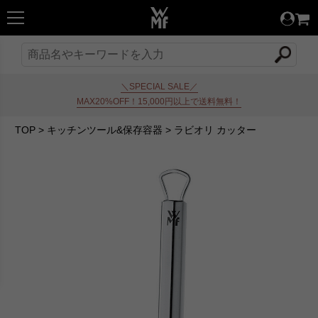
＼SPECIAL SALE／
MAX20%OFF！15,000円以上で送料無料！
TOP
>
キッチンツール&保存容器
>
ラビオリ カッター