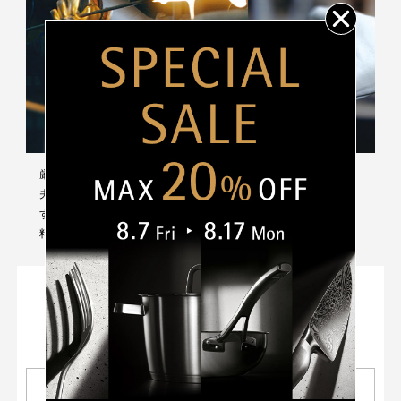
（
定格、製品仕様）
食器洗浄機使用:可
オーブン使用:可（ガラス蓋を除く）
電子レンジ:不可
保証情報
10年（鍋本体）
厳選された約30種類と特殊鋼を融合させ一層化し、非常に硬く丈
夫な独自のミネラル素材「フュージョンテック」を作り出しま
す。ガラス・セラミックが含まれるため、遠赤外線効果が高く、
料理を美味しく仕上げます。
美味しさを最大限に引き出す理由
01
02
高い遠赤外線効果
高い熱伝導率