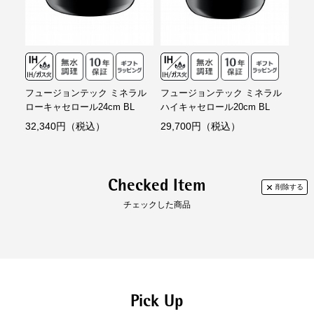
IHを含むオール熱源対応
取っ手が中空になっていて
熱くなりにくい
※「ライスポット20cm」はIH非対
応。（一部外国製キッチン機器メーカ
ーのIHは使用可能。）
フュージョンテック ミネラル
フュージョンテック ミネラル
フュ
ローキャセロール24cm BL
ハイキャセロール20cm BL
ハイ
32,340円（税込）
29,700円（税込）
35
安心の10年保証
信頼のドイツ製
※保証の対象は同梱している保証書を
Checked Item
ご確認ください。
チェックした商品
フュージョンテック ミネラルに
ついてさらに詳しく
（WMF公式サイトへ）
Pick Up