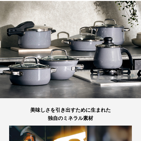
キャッシュレス決済
全高-ふた込（mm）:135
素材による使い心地の良さや、美味しさだけでなく、調理の様子が見える透
深さ（mm）:80
明なガラス蓋、360度液だれしにくいフチ加工など、毎日の料理に役立つ便
製品重量（g）:2,140
コンビニ決済
セブンイレブン、ローソン、
ファミリーマー
利さも備えています。
満水容量（ml）:2,500
ト、ミニストップ、
デイリーヤマザキ、セイ
コーマート
【容量の目安】
素材
表面加工
【手数料】
・カレー：約8皿分
本体：焼付け塗装（ガラス、セラミック融合
330円（一律）
・最適炊飯量：3合
被覆）
代金引換
【代金引換手数料】
他の商品と容量を比較する
フチ：クロムめっき・ニッケルめっき
330円～1,100円
ご注文金額に応じて手数料が異なります。
材質
【付属品】
本体：ほうろう用鋼板
レシピリーフレット
取っ手・蓋つまみ：ステンレス鋼（クロマー
ガン製）
【取扱説明書】
蓋：強化ガラス
あり
原産国
ドイツ
美味しさを引き出すために生まれた
独自のミネラル素材
熱源
ガス/IHクッキングヒーター/電気コンロ/セラ
ミッククッキングヒーター/ 100V-200V
性能
IH使用:可