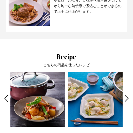
ャセロールなら、しっかり焼き色をつけて
調理ができます。
す。（強化ガラス製）
から均一な熱伝導で煮込むことができるの
※「フュージョンテック ミネラル フ
で上手に仕上がります。
ライパン」を除く。
使いやすい理由
01
02
こびりつきにくい
扱いやすい軽さ
滑らかな表面
Recipe
こちらの商品を使ったレシピ
ガラスの様に滑らかだからこびり
一般的な鋳物ホーロー鍋に比べ
つきにくく、汚れが簡単に落ちま
30%以上も軽量。
す。
負担がないから毎日の料理が楽し
めます。
03
04