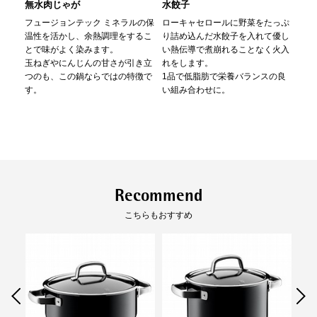
とにかく丈夫
冷蔵庫での
保管ができる
無水肉じゃが
水餃子
ロ
ー
フュージョンテック ミネラルの保
ローキャセロールに野菜をたっぷ
温性を活かし、余熱調理をするこ
り詰め込んだ水餃子を入れて優し
大き
とで味がよく染みます。
い熱伝導で煮崩れることなく火入
もロ
玉ねぎやにんじんの甘さが引き立
れをします。
焼き
つのも、この鍋ならではの特徴で
1品で低脂肪で栄養バランスの良
で煮
す。
い組み合わせに。
仕上
非常に丈夫で傷つきにくく、欠け
天然素材を使用しているので、酸
にくい。フチやハンドルは錆びに
やアルカリの影響を受けず冷蔵庫
くく丈夫。食器洗浄機も安心して
での保存が可能です。
使えます。
※マルチポットの耐熱温度は80℃、ソ
ースパン・フライパンの耐熱温度は
Recommend
70℃です。ご使用の食器洗浄機の取り
扱い説明書をご確認の上、お使いくだ
こちらもおすすめ
さい。