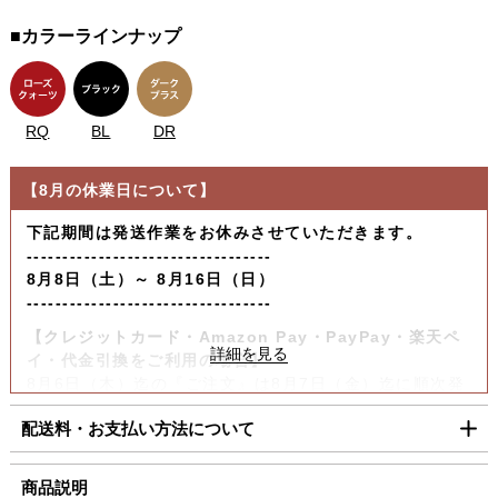
■カラーラインナップ
RQ
BL
DR
【8月の休業日について】
下記期間は発送作業をお休みさせていただきます。
----------------------------------
8月8日（土）～ 8月16日（日）
----------------------------------
【クレジットカード・Amazon Pay・PayPay・楽天ペ
イ・代金引換をご利用の場合】
8月6日（木）迄の『ご注文』は8月7日（金）迄に順次発
送いたします。
配送料・お支払い方法について
【コンビニ決済をご利用の場合】
8月6日（木）迄の『ご注文及びご入金確認分』は8月7日
■配送料（税込）
商品説明
（金）迄に順次発送いたします。