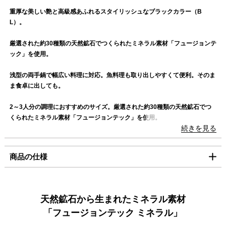
上記日時以降のご注文及びご入金確認分につきましては、8月
重厚な美しい艶と高級感あふれるスタイリッシュなブラックカラー（B
北海道
1,100円
17日（月）以降の発送となります。
L）。
東北・関東・信越・
840円
ご迷惑をお掛けいたしますが、何卒ご了承賜りますよう
北陸・中部・関西
厳選された約30種類の天然鉱石でつくられたミネラル素材「フュージョンテ
お願い申し上げます。
ック」を使用。
中国・四国
930円
九州
1,100円
浅型の両手鍋で幅広い料理に対応。魚料理も取り出しやすくて便利。そのま
ま食卓に出しても。
沖縄
1,980円
2～3人分の調理におすすめのサイズ。厳選された約30種類の天然鉱石でつ
海外への発送は行っておりません。
くられたミネラル素材「フュージョンテック」を使用。
「コンパクト便」の送料はこちら。
続きを見る
「フュージョンテック ミネラル」シリーズは、厳選された約30種類の天然
■お支払方法
鉱石でつくられたミネラル素材を使用。天然鉱石を高温で融解してから一層
商品の仕様
「コンパクト便」を選択の場合は、クレジット決済のみのご利用となりま
構造にしているので、非常に頑丈な素材です。 無水調理も可能。セラミッ
す。
クを含有していることで遠赤外線効果が発揮され、食材にじっくり熱を入れ
うまみを引き出します。
クレジット決済
製品サイズ（寸法）
内寸（mm）:200
外寸（mm）:215
天然鉱石から生まれたミネラル素材
「ローキャセロール」は浅型の両手鍋で幅広い料理に対応。魚料理も取り出
外寸取っ手込（mm）:290
一括払のみご利用可能です。
「フュージョンテック ミネラル」
しやすくて便利。そのまま食卓に出しても。
高さ本体のみ（mm）:85