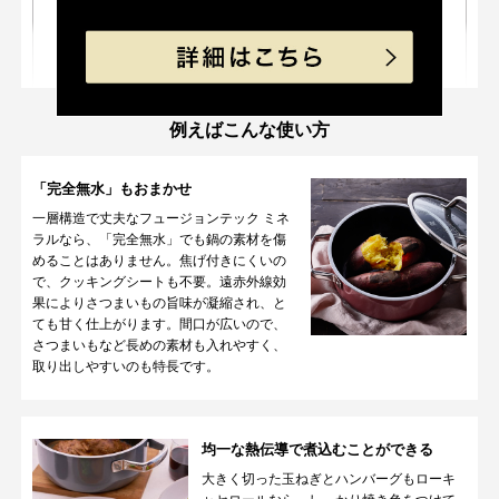
続きを見る
天然鉱石により、遠赤外線放射率
早く熱が伝わり、均一にムラなく
例えばこんな使い方
が高く、加熱効果が良いので、食
加熱ができます。蓄熱性も高いの
材の色、香り、風味が損なわれに
で食材の旨みを逃しません。
くく、料理を美味しく仕上げま
「完全無水」もおまかせ
す。
一層構造で丈夫なフュージョンテック ミネ
ラルなら、「完全無水」でも鍋の素材を傷
03
04
めることはありません。焦げ付きにくいの
食材の美味しさ
引き出す
調理の様子が見える
で、クッキングシートも不要。遠赤外線効
無水調理
ガラス蓋
果によりさつまいもの旨味が凝縮され、と
ても甘く仕上がります。間口が広いので、
さつまいもなど長めの素材も入れやすく、
取り出しやすいのも特長です。
均一な熱伝導で
煮込むことができる
密閉性が高いので、食材本来の栄
調理中も中が見えるので、仕上が
大きく切った玉ねぎとハンバーグもローキ
養・旨みをそのまま味わえる無水
りが分かりやすく失敗しにくいで