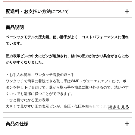
送いたします。
配送料・お支払い方法について
【コンビニ決済をご利用の場合】
8月6日（木）迄の『ご注文及びご入金確認分』は8月7日
■配送料（税込）
商品説明
（金）迄に順次発送いたします。
上記日時以降のご注文及びご入金確認分につきましては、8月
ベーシックモデルの圧力鍋。使い勝手がよく、コストパフォーマンスに優れ
北海道
1,100円
17日（月）以降の発送となります。
ています。
東北・関東・信越・
840円
ご迷惑をお掛けいたしますが、何卒ご了承賜りますよう
北陸・中部・関西
圧力表示ピンの中央にピンが追加され、鍋中の圧力がかかり具合がさらにわ
お願い申し上げます。
かりやすくなりました。
中国・四国
930円
九州
1,100円
・お手入れ簡単、ワンタッチ着脱の取っ手
ワンタッチで簡単に着脱できる取っ手はWMF（ヴェーエムエフ）だけ。ボ
沖縄
1,980円
タンを押し下げるだけで、蓋から取っ手を簡単に取り外せるので、洗いやす
くいつでも清潔に保つことがでできます。
海外への発送は行っておりません。
・ひと目でわかる圧力表示
「コンパクト便」の送料はこちら。
大きくて見やすい圧力表示ピンが、高圧・低圧を知らせてくれて、調理中も
続きを見る
安心です。
■お支払方法
・簡単に開閉、しっかりロック
商品の仕様
「コンパクト便」を選択の場合は、クレジット決済のみのご利用となりま
スライド式の蓋はスムーズに開閉。また、圧力がかかっているときに蓋が開
す。
かないロック機能が、簡単に確認できるから安心・安全。