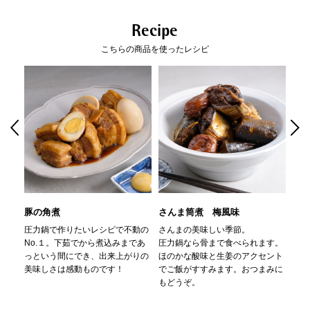
・加圧中でも音が静か
クレジット決済
製品サイズ（寸法）
内寸(mm):220
スプリング式なので、加圧中でも気づかないほどの静かさです。蒸気もほと
外寸(mm):240
Recipe
んど出ません。
外寸取っ手込(mm):430
一括払のみご利用可能です。
こちらの商品を使ったレシピ
・耐久性の高い独自の素材
高さ本体のみ(mm):130
独自の高品質ステンレス鋼「クロマーガン」を使用。美しく傷がつきにくく
キャッシュレス決済
全高-ふた込(mm):185
丈夫です。
製品重量(g):2,837
・高い熱伝導率
満水容量(ml):4,600
コンビニ決済
セブンイレブン、ローソン、
ファミリーマー
アルミニウムをステンレス鋼で挟んだ三層構造の底面は、熱伝導と保温性が
ト、ミニストップ、
デイリーヤマザキ、セイ
抜群。食材を熱ムラなく均一に加熱します。
素材
本体：ステンレス鋼（クロム18％、ニッケル
コーマート
・安心の10年保証
8％)
【手数料】
高い安全性と品質の証です。※保証の対象は同梱している保証書をご確認く
はり底：アルミニウム合金・ステンレス鋼
330円（一律）
ださい。
（クロム18％)
代金引換
【代金引換手数料】
底の厚さ：4.6mm(はり底を含む）
■付属品
330円～1,100円
その他の材料：フェノール樹脂、ステンレス
レシピブック
ご注文金額に応じて手数料が異なります。
豚の角煮
さんま筒煮 梅風味
牛
鋼、シリコーンゴム、ポリアミド
圧力鍋で作りたいレシピで不動の
さんまの美味しい季節。
固い
【取扱説明書】
No.１。下茹でから煮込みまであ
圧力鍋なら骨まで食べられます。
やっ
原産国
フランス
あり
っという間にでき、出来上がりの
ほのかな酸味と生姜のアクセント
おつ
美味しさは感動ものです！
でご飯がすすみます。おつまみに
個装サイズ（約）
幅 (mm):415
もどうぞ。
奥行き (mm):255
高さ (mm):205