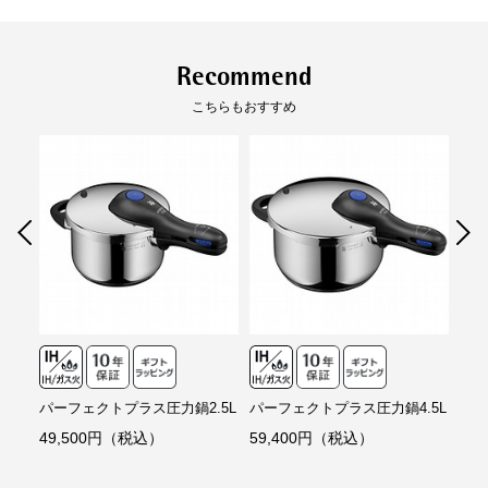
重量 (g):3,310
熱源
ガス/IHクッキングヒーター/電気コンロ/セラ
Recommend
ミッククッキングヒーター/100V-200V
こちらもおすすめ
保証情報
10年（消耗品は除く）
パーフェクトプラス圧力鍋2.5L
パーフェクトプラス圧力鍋4.5L
フュ
PL
49,500円（税込）
59,400円（税込）
59