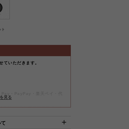
セット
せていただきます。
-
）
-
Pay・PayPay・楽天ペイ・代
は8月7日（金）迄に順次発送いた
いて
】