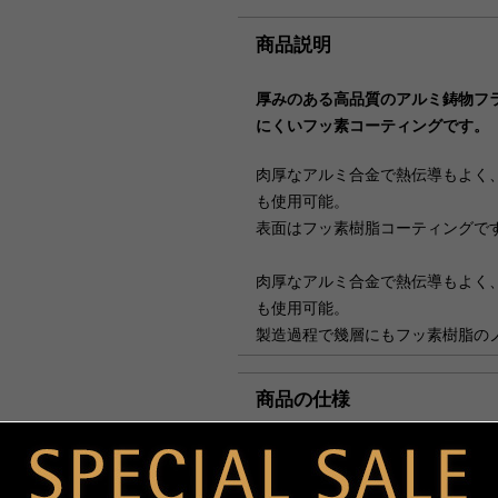
8月6日（木）迄の『ご注文及
迄に順次発送いたします。
■配送料（税込）
商品説明
上記日時以降のご注文及びご入金
北海道
1,1
厚みのある高品質のアルミ鋳物フ
（月）以降の発送となります。
にくいフッ素コーティングです。
東北・関東・信越・
840
北陸・中部・関西
ご迷惑をお掛けいたしますが、
肉厚なアルミ合金で熱伝導もよく、
し上げます。
中国・四国
930
も使用可能。
表面はフッ素樹脂コーティングで
九州
1,1
沖縄
1,9
肉厚なアルミ合金で熱伝導もよく、
も使用可能。
海外への発送は行っておりませ
製造過程で幾層にもフッ素樹脂の
「コンパクト便」の送料はこち
いるので、くっつきにくさは抜群
商品の仕様
■お支払方法
肉や魚が本来持つ脂を利用して焼
がります。
「コンパクト便」を選択の場合
目玉焼きやパンケーキ、炒め物な
製品サイズ（寸法）
内寸(
ります。