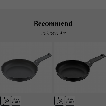
ン/ 1
性能
（
定格、製品仕様）
IH使
Recommend
保証情報
5年
こちらもおすすめ