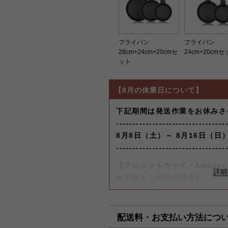
フライパン
フライパン
28cm+24cm+20cmセ
24cm+20cm
ット
【8月の休業日について】
下記期間は発送作業をお休みさ
---------------------------------
8月8日（土）～ 8月16日（日
---------------------------------
【クレジットカード・Amazon 
金引換をご利用の場合】
8月6日（木）迄の『ご注文』
します。
配送料・お支払い方法につ
【コンビニ決済をご利用の場合