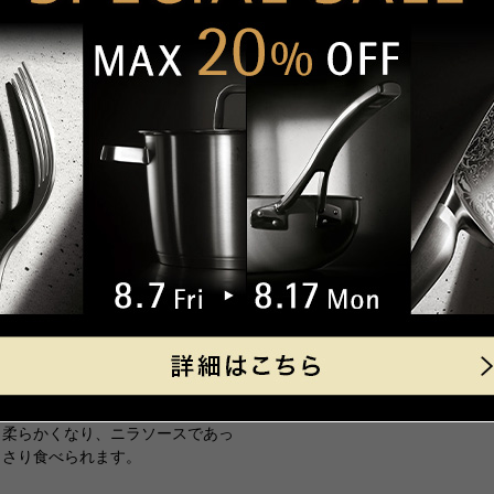
Recipe
外寸(
クレジット決済
有害物質PFOA(ペルフルオロオ
外寸取
こちらの商品を使ったレシピ
環境にも人間にも安心・安全。
高さ
一
全高-
【取扱説明書】
深さ(
キャッシュレス決済
あり
底径(
製品重
コンビニ決済
セブ
満水容
付属冊子を見る
ファ
デイ
素材
本体
【手
はり
33
はり
代金引換
【代
取っ
330
内面
鶏もも肉の塩麹焼き、ニラソ
ご
ースがけ
す
原産国
ドイ
鶏もも肉は塩麹で漬け込むことで
柔らかくなり、ニラソースであっ
熱源
ガス
さり食べられます。
セラ