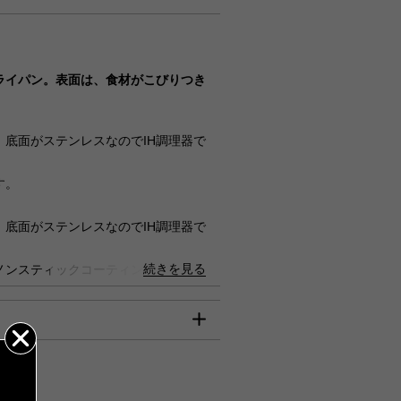
びご入金確認分』は8月7日（金）
確認分につきましては、8月17日
00円
ライパン。表面は、食材がこびりつき
円
何卒ご了承賜りますようお願い申
底面がステンレスなのでIH調理器で
円
す。
00円
80円
底面がステンレスなのでIH調理器で
ん。
続きを見る
ノンスティックコーティングを施して
ら。
！
き上げるから、美味しく綺麗に焼きあ
は、クレジット決済のみのご利用とな
どは普段より少ない油で充分です。
mm):200