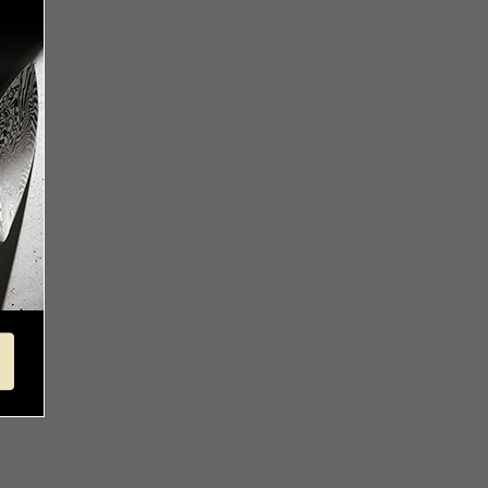
mm):214
クタン酸)は使用しておりませんので、
っ手込(mm):399
本体のみ(mm):56
括払のみご利用可能です。
ふた込(mm):78
mm):47
mm):145
量(g):1100
ンイレブン、ローソン、
量(ml):1,300
ミリーマート、ミニストップ、
リーヤマザキ、セイコーマート
:アルミニウム合金
数料】
底:ステンレス鋼（底の厚さ:6.0mm/
0円（一律）
底を含む場合:9.1mm）
金引換手数料】
手:フェノール樹脂
円～1,100円
:フッ素樹脂コーティング
注文金額に応じて手数料が異なりま
。
ツ
/IHクッキングヒーター/電気コンロ/
ミッククッキングヒーター/オーブ