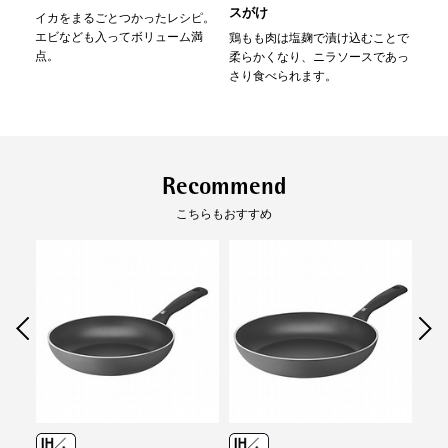
330円（一律）
スがけ
イカをまるごとつかったレシピ。
安心してご使用いただけます。
代金引換
【代金引換手数料】
エビなども入ってボリューム満
鶏もも肉は塩麹で漬け込むことで
330円～1,100円
点。
柔らかくなり、ニラソースであっ
原産国
イタリア
ご注文金額に応じて手数料が異なります。
さり食べられます。
熱源
ガス/IHクッキングヒーター/エンクロ/ラジエ
ント
性能
IH使用:可
Recommend
（
定格、製品仕様）
こちらもおすすめ