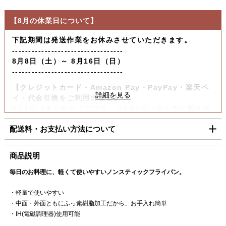
【8月の休業日について】
下記期間は発送作業をお休みさせていただきます。
----------------------------------
8月8日（土）～ 8月16日（日）
----------------------------------
【クレジットカード・Amazon Pay・PayPay・楽天ペ
イ・代金引換をご利用の場合】
8月6日（木）迄の『ご注文』は8月7日（金）迄に順次発
送いたします。
配送料・お支払い方法について
【コンビニ決済をご利用の場合】
8月6日（木）迄の『ご注文及びご入金確認分』は8月7日
■配送料（税込）
商品説明
（金）迄に順次発送いたします。
上記日時以降のご注文及びご入金確認分につきましては、8月
毎日のお料理に、軽くて使いやすいノンスティックフライパン。
北海道
1,100円
17日（月）以降の発送となります。
東北・関東・信越・
840円
・軽量で使いやすい
ご迷惑をお掛けいたしますが、何卒ご了承賜りますよう
北陸・中部・関西
・中面・外面ともにふっ素樹脂加工だから、お手入れ簡単
お願い申し上げます。
・IH(電磁調理器)使用可能
中国・四国
930円