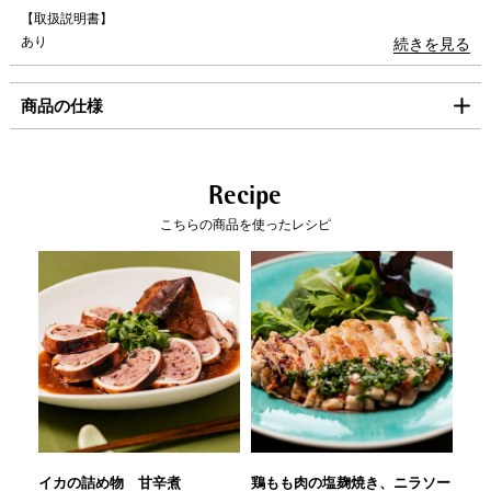
九州
1,100円
【取扱説明書】
あり
続きを見る
沖縄
1,980円
海外への発送は行っておりません。
商品の仕様
「コンパクト便」の送料はこちら。
■お支払方法
製品サイズ（寸法）
内寸(mm):200
外寸(mm):210
Recipe
「コンパクト便」を選択の場合は、クレジット決済のみのご利用となりま
外寸取っ手込 (mm):390
こちらの商品を使ったレシピ
す。
高さ本体のみ(mm):83
クレジット決済
製品重量（ｇ）:593
満水容量(ml):1,300
一括払のみご利用可能です。
素材
本体：アルミニウム合金 内側・外側：ふっ
キャッシュレス決済
素樹脂加工
はり底：アルミニウム合金・ステンレス鋼
(底の厚さ：3.8mm/はり底を含む）)
コンビニ決済
セブンイレブン、ローソン、
ファミリーマー
取っ手：フェノール樹脂
ト、ミニストップ、
デイリーヤマザキ、セイ
コーマート
WMFのフライパンは、PFOA・鉛・カドミウ
【手数料】
イカの詰め物 甘辛煮
鶏もも肉の塩麹焼き、ニラソー
ム不使用。