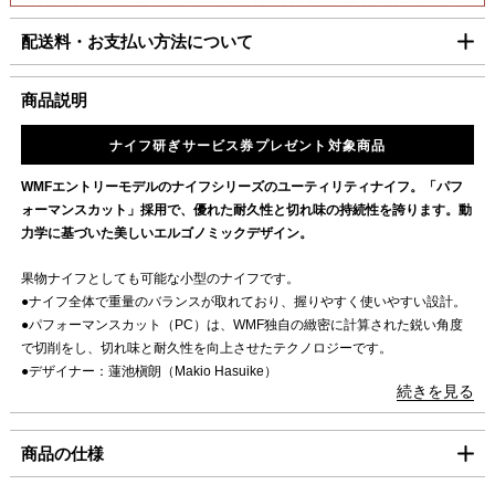
送いたします。
配送料・お支払い方法について
【コンビニ決済をご利用の場合】
8月6日（木）迄の『ご注文及びご入金確認分』は8月7日
■配送料（税込）
商品説明
（金）迄に順次発送いたします。
上記日時以降のご注文及びご入金確認分につきましては、8月
北海道
1,100円
ナイフ研ぎサービス券プレゼント対象商品
17日（月）以降の発送となります。
東北・関東・信越・
840円
WMFエントリーモデルのナイフシリーズのユーティリティナイフ。「パフ
ご迷惑をお掛けいたしますが、何卒ご了承賜りますよう
北陸・中部・関西
ォーマンスカット」採用で、優れた耐久性と切れ味の持続性を誇ります。動
お願い申し上げます。
中国・四国
930円
力学に基づいた美しいエルゴノミックデザイン。
九州
1,100円
果物ナイフとしても可能な小型のナイフです。
●ナイフ全体で重量のバランスが取れており、握りやすく使いやすい設計。
沖縄
1,980円
●パフォーマンスカット（PC）は、WMF独自の緻密に計算された鋭い角度
で切削をし、切れ味と耐久性を向上させたテクノロジーです。
海外への発送は行っておりません。
●デザイナー：蓮池槇朗（Makio Hasuike）
「コンパクト便」の送料はこちら。
続きを見る
【取扱説明書】
■お支払方法
あり
商品の仕様
「コンパクト便」を選択の場合は、クレジット決済のみのご利用となりま
す。