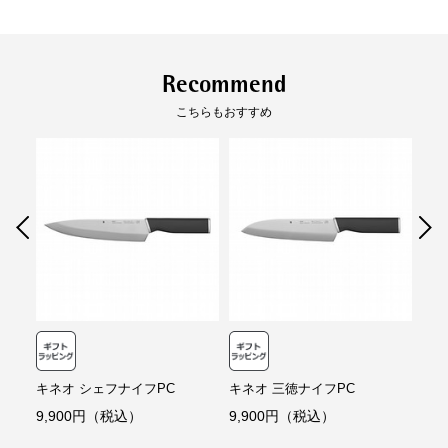
クレジット決済
製品サイズ（寸法）
刃渡り (mm):120
全長 (mm):240
幅 (mm):28
一括払のみご利用可能です。
製品重量（ｇ）:116
Recommend
キャッシュレス決済
こちらもおすすめ
素材
高級ステンレス刃物鋼（モリブデン、バナジ
ウム含む）、ポリアセタール（耐熱温度15
コンビニ決済
セブンイレブン、ローソン、
ファミリーマー
0℃）
ト、ミニストップ、
デイリーヤマザキ、セイ
コーマート
原産国
ドイツ
【手数料】
330円（一律）
性能
食器洗浄機使用:不可
代金引換
【代金引換手数料】
（
定格、製品仕様）
330円～1,100円
ご注文金額に応じて手数料が異なります。
キネオ シェフナイフPC
キネオ 三徳ナイフPC
キネ
9,900円（税込）
9,900円（税込）
9,