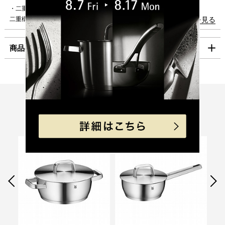
海外への発送は行っておりません。
・二重構造のステンレス蓋
「コンパクト便」の送料はこちら。
二重構造（ダブルウォール）でのステンレス製の蓋は保温性が高くなってい
続きを見る
ます。
■お支払方法
商品の仕様
「コンパクト便」を選択の場合は、クレジット決済のみのご利用となりま
・蒸気放出口
す。
蒸気を制御する通気口があり旨みを逃さない設計です。
クレジット決済
製品サイズ（寸法）
内寸(mm):280
・中空ハンドル
外寸(mm):295
握りやすい太めのハンドルは調理中も熱くなりにくい構造です。
外寸取っ手込(mm):375
一括払のみご利用可能です。
高さ本体のみ(mm):105
Recommend
・底面三層構造
キャッシュレス決済
全高-ふた込(mm):150
こちらもおすすめ
WMF独自のTransTherm（R） universal base（トランサムユニバーサルベ
製品重量（g）:2,830
ース）は、アルミとステンレス鋼による三層構造の底面で、熱伝導が高く、
満水容量(ml):5,700
コンビニ決済
セブンイレブン、ローソン、
ファミリーマー
食材を熱ムラなく均一に加熱します。
ト、ミニストップ、
デイリーヤマザキ、セイ
素材
本体・蓋: ステンレス鋼（18％クロム、8％ニ
コーマート
・液だれしにくい設計のフチ
ッケル）
【手数料】
ソースや汁をお皿に移すときに側面を汚さず便利です。
底面: アルミニウム、ステンレス鋼
330円（一律）
・目盛り付き
代金引換
【代金引換手数料】
原産国
中国
1L単位で目盛りがついて、計量カップで計る手間が省けます。
330円～1,100円
ご注文金額に応じて手数料が異なります。
個装サイズ（約）
幅 (mm):338