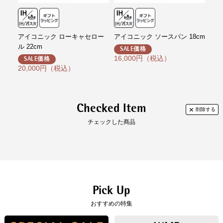
【取扱説明書】
奥行き (mm):338
あり
高さ (mm):133
重量 (g):3,700
アイコニック ローキャセロー
アイコニック ソースパン 18cm
アイ
ル 22cm
ル 2
SALE価格
熱源
ガス/IHクッキングヒーター/電気コンロ/セラ
16,000円（税込）
SALE価格
S
ミッククッキングヒーター/100V-200V
20,000円（税込）
21
特徴（特別仕様
食器洗浄機使用:可
・機能／備考）
オーブン使用:可
Checked Item
チェックした商品
Pick Up
おすすめの特集