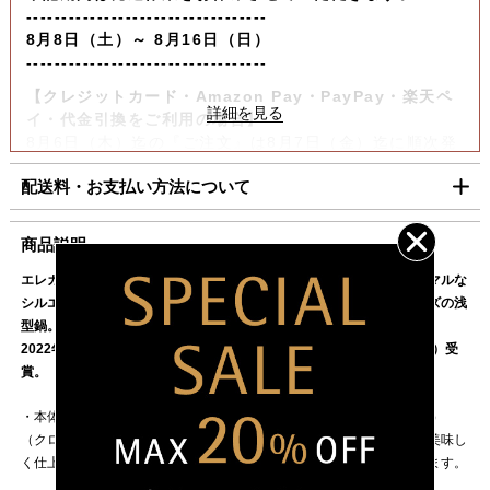
----------------------------------
8月8日（土）～ 8月16日（日）
----------------------------------
【クレジットカード・Amazon Pay・PayPay・楽天ペ
イ・代金引換をご利用の場合】
8月6日（木）迄の『ご注文』は8月7日（金）迄に順次発
送いたします。
配送料・お支払い方法について
【コンビニ決済をご利用の場合】
8月6日（木）迄の『ご注文及びご入金確認分』は8月7日
■配送料（税込）
商品説明
（金）迄に順次発送いたします。
上記日時以降のご注文及びご入金確認分につきましては、8月
エレガントな円錐形とフラットなステンレス鋼の蓋のなめらかでミニマルな
北海道
1,100円
17日（月）以降の発送となります。
シルエットが組み合わさった革新的なデザインのステンレス鍋シリーズの浅
東北・関東・信越・
840円
型鍋。別売りのスチーマーと合わせれば、蒸し料理も。
ご迷惑をお掛けいたしますが、何卒ご了承賜りますよう
北陸・中部・関西
2022年度グッドデザイン賞（主催：公益財団法人日本デザイン振興会）受
お願い申し上げます。
賞。
中国・四国
930円
九州
1,100円
・本体にWMFが独自開発した高品質ステンレス素材「Cromargan（R）
（クロマーガン）」を使用。耐久性と保温性に優れた素材は、料理を美味し
沖縄
1,980円
く仕上げるだけでなく、錆に強く、銀のような美しい輝きを長く保ちます。