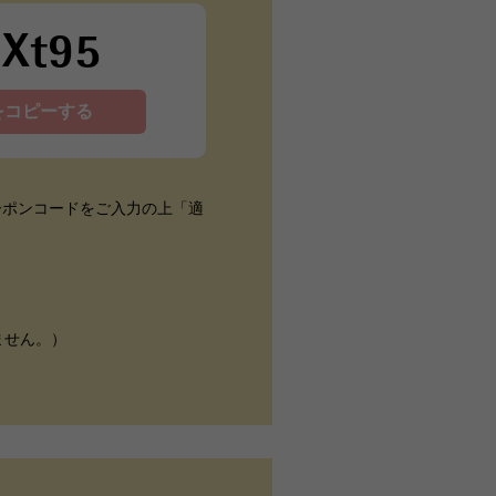
dXt95
をコピーする
ーポンコードをご入力の上「適
ません。）