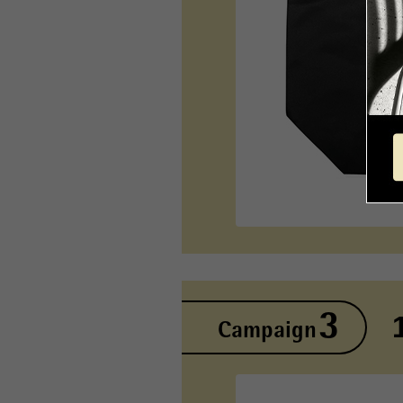
3
Campaign