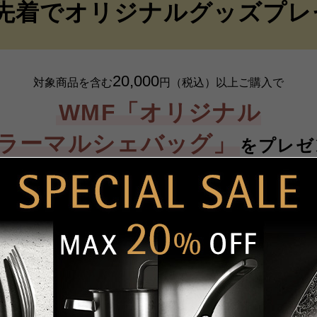
先着で
オリジナルグッズプレ
20,000
対象商品を含む
円（税込）以上ご購入で
WMF「オリジナル
ラーマルシェバッグ」
を
プレゼ
なくなり次第終了とさせていただきます。
WMFロゴが入ったおしゃれなデ
マルシェバッグ。
内側のゴムバンドで2Lペットボ
が固定でき、外側のベルトは車か
傘を引っ掛けるなど機能性にこだ
バッグ。