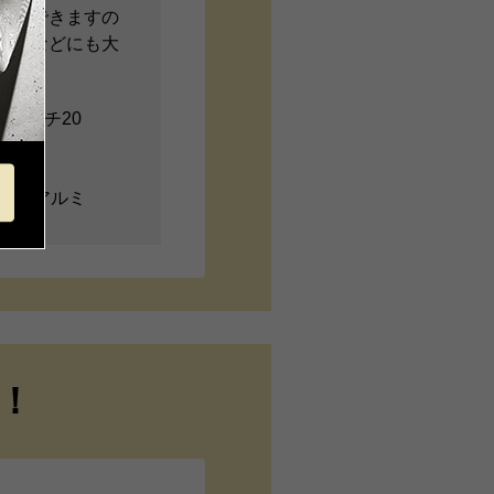
収納できますの
かけなどにも大
48×マチ20
4
ル、アルミ
！