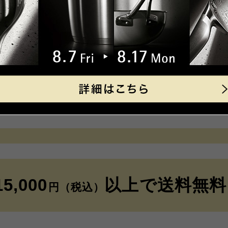
外側のゴムバンドでコンパクトに
で、ちょっとしたお買い物やお出
活躍！
バッグサイズ（cm）
約 縦39×横
持ち手（cm）
約 縦39×横
容量
約21L
素材
ポリエステ
15,000
以上で
送料無料
円（税込）