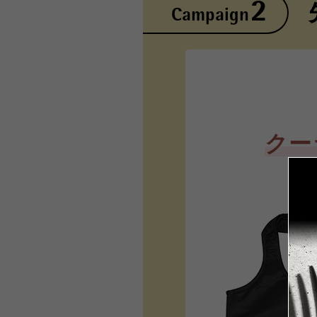
2
Campaign
クー