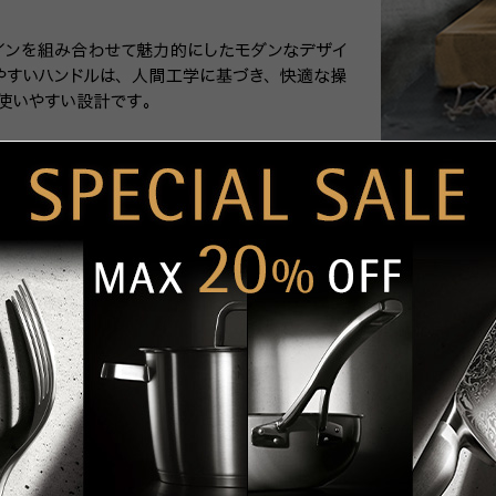
着順
人気順
価格順
並び順