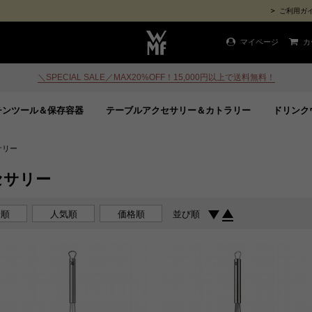
ご利用ガ
マイページ
カ
＼SPECIAL SALE／MAX20%OFF！15,000円以上で送料無料！
チンツール＆保存容器
テーブルアクセサリー＆カトラリー
ドリンク
サリー
セサリー
着順
人気順
価格順
並び順