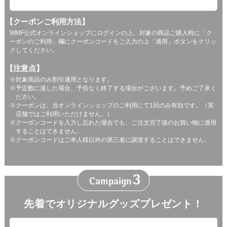
【クーポンご利用方法】
WMF公式オンラインショップにログインの上、対象の商品ご購入時に「ク
ーポンのご利用」欄にクーポンコードをご入力の上「適用」ボタンをクリッ
クしてください。
【注意点】
対象商品のみ割引適用となります。
予定数に達した場合、予告なく終了する場合がございます。予めご了承く
ださい。
クーポンは、当オンラインショップのご利用にて1回のみ有効です。（実
店舗ではご利用いただけません。）
クーポンコードを入力し忘れた場合でも、ご注文完了後のお買い物に適用
することはできません。
クーポンコードはご本人様以外の第三者に譲渡することはできません。
3
Campaign
先着で
オリジナルグッズプレゼント！