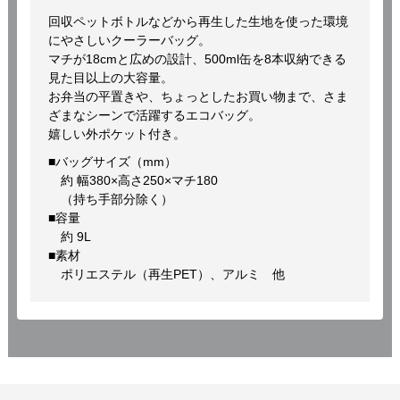
回収ペットボトルなどから再生した生地を使った環境
にやさしいクーラーバッグ。
マチが18cmと広めの設計、500ml缶を8本収納できる
見た目以上の大容量。
お弁当の平置きや、ちょっとしたお買い物まで、さま
ざまなシーンで活躍するエコバッグ。
嬉しい外ポケット付き。
■バッグサイズ（mm）
約 幅380×高さ250×マチ180
（持ち手部分除く）
■容量
約 9L
■素材
ポリエステル（再生PET）、アルミ 他